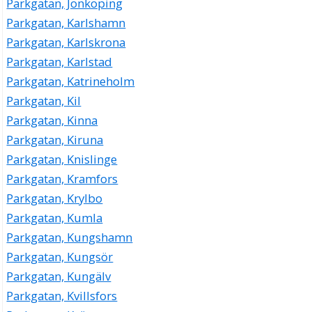
Parkgatan, Jönköping
Parkgatan, Karlshamn
Parkgatan, Karlskrona
Parkgatan, Karlstad
Parkgatan, Katrineholm
Parkgatan, Kil
Parkgatan, Kinna
Parkgatan, Kiruna
Parkgatan, Knislinge
Parkgatan, Kramfors
Parkgatan, Krylbo
Parkgatan, Kumla
Parkgatan, Kungshamn
Parkgatan, Kungsör
Parkgatan, Kungälv
Parkgatan, Kvillsfors