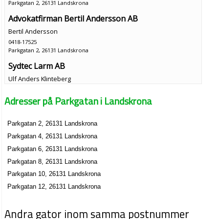
Parkgatan 2, 26131 Landskrona
Advokatfirman Bertil Andersson AB
Bertil Andersson
0418-17525
Parkgatan 2, 26131 Landskrona
Sydtec Larm AB
Ulf Anders Klinteberg
046-58100
Adresser på Parkgatan i Landskrona
Parkgatan 2, 26131 Landskrona
Fem Portar AB
Parkgatan 2, 26131 Landskrona
Jane Ingemo Maria Solinge
Parkgatan 4, 26131 Landskrona
Parkgatan 4 A, 26131 Landskrona
Parkgatan 6, 26131 Landskrona
Mitt på Hven HB
Parkgatan 8, 26131 Landskrona
0418-72019
Parkgatan 10, 26131 Landskrona
Parkgatan 4 B, 26131 Landskrona
Parkgatan 12, 26131 Landskrona
Kul TOR Röstånga Stationshus
Mikael Tollesson
Andra gator inom samma postnummer
0435-91699