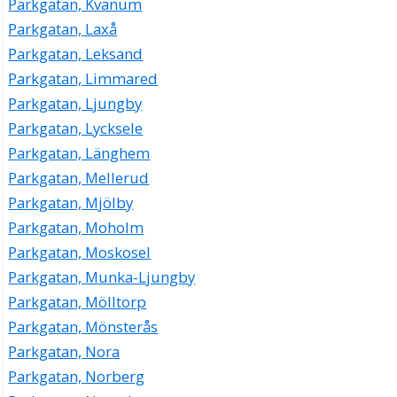
Parkgatan, Kvänum
Parkgatan, Laxå
Parkgatan, Leksand
Parkgatan, Limmared
Parkgatan, Ljungby
Parkgatan, Lycksele
Parkgatan, Länghem
Parkgatan, Mellerud
Parkgatan, Mjölby
Parkgatan, Moholm
Parkgatan, Moskosel
Parkgatan, Munka-Ljungby
Parkgatan, Mölltorp
Parkgatan, Mönsterås
Parkgatan, Nora
Parkgatan, Norberg