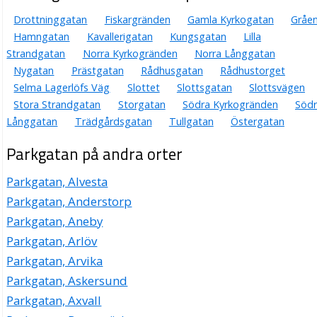
Parkgatan 4 B Lgh 1001, 26131 Landskrona
Drottninggatan
Fiskargränden
Gamla Kyrkogatan
Gråe
Ritas Rum
Hamngatan
Kavallerigatan
Kungsgatan
Lilla
Strandgatan
Norra Kyrkogränden
Norra Långgatan
Rita Christina Nilsdotter Tollesson
0418-662432
Nygatan
Prästgatan
Rådhusgatan
Rådhustorget
Parkgatan 4 B Lgh 1001, 26131 Landskrona
Selma Lagerlöfs Väg
Slottet
Slottsgatan
Slottsvägen
Fysiken Sport & Motionscenter AB
Stora Strandgatan
Storgatan
Södra Kyrkogränden
Söd
Långgatan
Trädgårdsgatan
Tullgatan
Östergatan
Mats Enar Christiansson
0418-58877
Parkgatan på andra orter
Parkgatan 8, 26131 Landskrona
Idrottsskademottagningen i Landskrona AB
Parkgatan, Alvesta
Sven Gunnar Lundmark
Parkgatan, Anderstorp
0418-28888
Parkgatan 8, 26131 Landskrona
Parkgatan, Aneby
Parkgatan, Arlöv
Parkgatan, Arvika
Parkgatan, Askersund
Parkgatan, Axvall