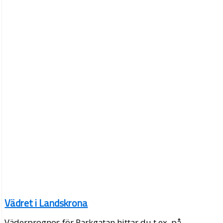
Vädret i Landskrona
Väderprognos för Parkgatan hittar du t.ex. på