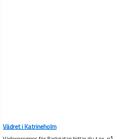
Vädret i Katrineholm
Väderprognos för Parkgatan hittar du t.ex. på