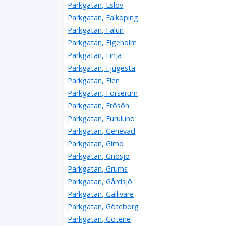
Parkgatan, Eslöv
Parkgatan, Falköping
Parkgatan, Falun
Parkgatan, Figeholm
Parkgatan, Finja
Parkgatan, Fjugesta
Parkgatan, Flen
Parkgatan, Forserum
Parkgatan, Frösön
Parkgatan, Furulund
Parkgatan, Genevad
Parkgatan, Gimo
Parkgatan, Gnosjö
Parkgatan, Grums
Parkgatan, Gårdsjö
Parkgatan, Gällivare
Parkgatan, Göteborg
Parkgatan, Götene