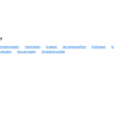
er
nnebovägen
Hamnplan
Isgatan
Järnvägsparken
Kolvägen
K
ulvägen
Stuvarvägen
Vindskärsudde