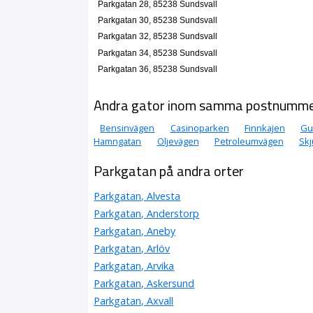
Parkgatan 28, 85238 Sundsvall
Parkgatan 30, 85238 Sundsvall
Parkgatan 32, 85238 Sundsvall
Parkgatan 34, 85238 Sundsvall
Parkgatan 36, 85238 Sundsvall
Andra gator inom samma postnumm
Bensinvägen
Casinoparken
Finnkajen
Gu
Hamngatan
Oljevägen
Petroleumvägen
Skj
Parkgatan på andra orter
Parkgatan, Alvesta
Parkgatan, Anderstorp
Parkgatan, Aneby
Parkgatan, Arlöv
Parkgatan, Arvika
Parkgatan, Askersund
Parkgatan, Axvall