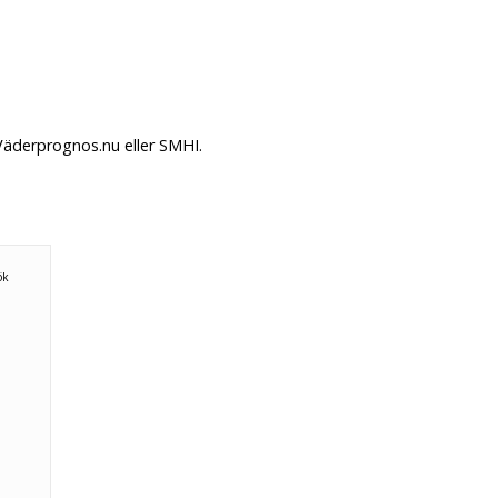
Väderprognos.nu eller SMHI.
ök