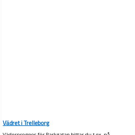
Vädret i Trelleborg
Väderprognos för Parkgatan hittar du t.ex. på