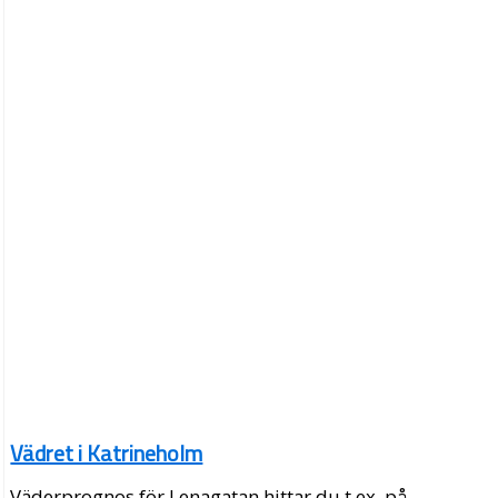
Vädret i Katrineholm
Väderprognos för Lenagatan hittar du t.ex. på