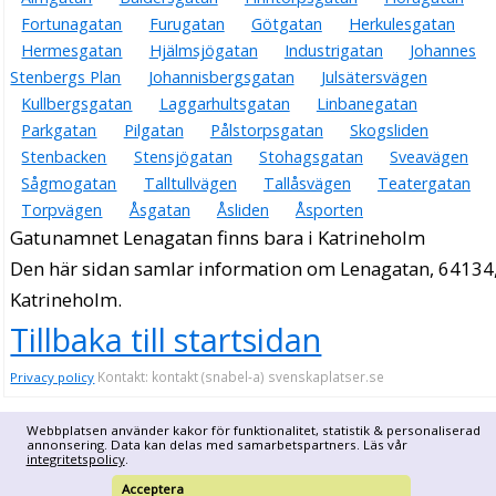
Fortunagatan
Furugatan
Götgatan
Herkulesgatan
Hermesgatan
Hjälmsjögatan
Industrigatan
Johannes
Stenbergs Plan
Johannisbergsgatan
Julsätersvägen
Kullbergsgatan
Laggarhultsgatan
Linbanegatan
Parkgatan
Pilgatan
Pålstorpsgatan
Skogsliden
Stenbacken
Stensjögatan
Stohagsgatan
Sveavägen
Sågmogatan
Talltullvägen
Tallåsvägen
Teatergatan
Torpvägen
Åsgatan
Åsliden
Åsporten
Gatunamnet Lenagatan finns bara i Katrineholm
Den här sidan samlar information om Lenagatan, 64134
Katrineholm.
Tillbaka till startsidan
Kontakt: kontakt (snabel-a) svenskaplatser.se
Privacy policy
Webbplatsen använder kakor för funktionalitet, statistik & personaliserad
annonsering. Data kan delas med samarbetspartners. Läs vår
integritetspolicy
.
Acceptera