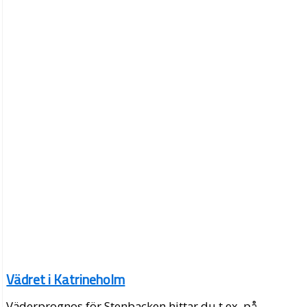
Vädret i Katrineholm
Väderprognos för Stenbacken hittar du t.ex. på