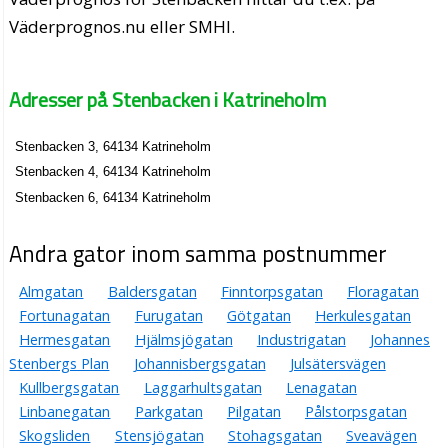
Väderprognos.nu eller SMHI.
Adresser på Stenbacken i Katrineholm
Stenbacken 3, 64134 Katrineholm
Stenbacken 4, 64134 Katrineholm
Stenbacken 6, 64134 Katrineholm
Andra gator inom samma postnummer
Almgatan
Baldersgatan
Finntorpsgatan
Floragatan
Fortunagatan
Furugatan
Götgatan
Herkulesgatan
Hermesgatan
Hjälmsjögatan
Industrigatan
Johannes
Stenbergs Plan
Johannisbergsgatan
Julsätersvägen
Kullbergsgatan
Laggarhultsgatan
Lenagatan
Linbanegatan
Parkgatan
Pilgatan
Pålstorpsgatan
Skogsliden
Stensjögatan
Stohagsgatan
Sveavägen