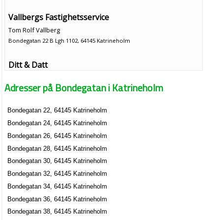
Vallbergs Fastighetsservice
Tom Rolf Vallberg
Bondegatan 22 B Lgh 1102, 64145 Katrineholm
Ditt & Datt
Barbro Torunn Nilsson
Adresser på Bondegatan i Katrineholm
0150-33280
Bondegatan 24 B Lgh 1003, 64145 Katrineholm
Bondegatan 22, 64145 Katrineholm
Nina Bovellan
Bondegatan 24, 64145 Katrineholm
0150-59950
Bondegatan 25 B Lgh 1001, 64146 Katrineholm
Bondegatan 26, 64145 Katrineholm
Almen i Katrineholm AB
Bondegatan 28, 64145 Katrineholm
Per-Olov Rudolf Elert
Bondegatan 30, 64145 Katrineholm
Bondegatan 3, 64146 Katrineholm
Bondegatan 32, 64145 Katrineholm
Bondegatan 34, 64145 Katrineholm
New Style Sweden
Bondegatan 36, 64145 Katrineholm
Carina Elisabet Andersson
Bondegatan 38, 64145 Katrineholm
0150-16761