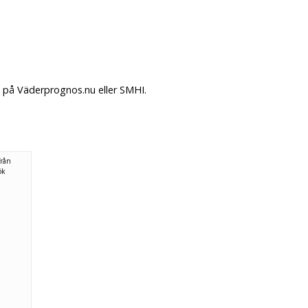
. på Väderprognos.nu eller SMHI.
från
ök