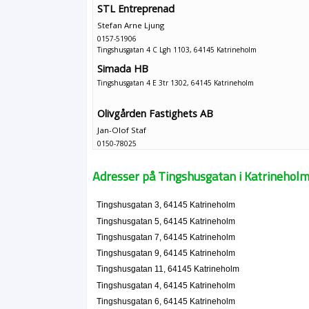
STL Entreprenad
Stefan Arne Ljung
0157-51906
Tingshusgatan 4 C Lgh 1103, 64145 Katrineholm
Simada HB
Tingshusgatan 4 E 3tr 1302, 64145 Katrineholm
Olivgården Fastighets AB
Jan-Olof Staf
0150-78025
Tingshusgatan 6, 64145 Katrineholm
Susanne Staf Fastighets AB
Adresser på Tingshusgatan i Katrinehol
Olof Jörgen Staf
019-244491
Tingshusgatan 3, 64145 Katrineholm
Tingshusgatan 6, 64145 Katrineholm
Tingshusgatan 5, 64145 Katrineholm
Tingshusgatan 7, 64145 Katrineholm
Tingshusgatan 9, 64145 Katrineholm
Tingshusgatan 11, 64145 Katrineholm
Tingshusgatan 4, 64145 Katrineholm
Tingshusgatan 6, 64145 Katrineholm