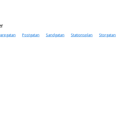
er
garegatan
Postgatan
Sandgatan
Stationsplan
Storgatan