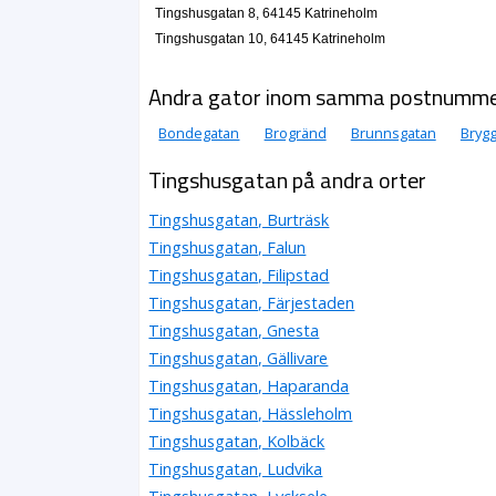
Tingshusgatan 8, 64145 Katrineholm
Tingshusgatan 10, 64145 Katrineholm
Andra gator inom samma postnumm
Bondegatan
Brogränd
Brunnsgatan
Bryg
Tingshusgatan på andra orter
Tingshusgatan, Burträsk
Tingshusgatan, Falun
Tingshusgatan, Filipstad
Tingshusgatan, Färjestaden
Tingshusgatan, Gnesta
Tingshusgatan, Gällivare
Tingshusgatan, Haparanda
Tingshusgatan, Hässleholm
Tingshusgatan, Kolbäck
Tingshusgatan, Ludvika