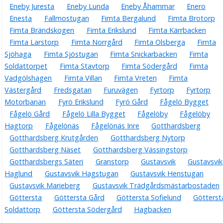
Eneby Juresta
Eneby Lunda
Eneby Åhammar
Enero
Enesta
Fallmostugan
Fimta Bergalund
Fimta Brotorp
Fimta Brändskogen
Fimta Erikslund
Fimta Kärrbacken
Fimta Larstorp
Fimta Norrgård
Fimta Olsberga
Fimta
Sjöhaga
Fimta Sjöstugan
Fimta Snickarbacken
Fimta
Soldattorpet
Fimta Stavtorp
Fimta Södergård
Fimta
Vadgölshagen
Fimta Villan
Fimta Vreten
Fimta
Västergård
Fredsgatan
Furuvägen
Fyrtorp
Fyrtorp
Motorbanan
Fyrö Erikslund
Fyrö Gård
Fågelö Bygget
Fågelö Gård
Fågelö Lilla Bygget
Fågelöby
Fågelöby
Hagtorp
Fågelönäs
Fågelönäs Inre
Gotthardsberg
Gotthardsberg Krutgården
Gotthardsberg Nytorp
Gotthardsberg Näset
Gotthardsberg Vässingstorp
Gotthardsbergs Säteri
Granstorp
Gustavsvik
Gustavsvik
Haglund
Gustavsvik Hagstugan
Gustavsvik Henstugan
Gustavsvik Marieberg
Gustavsvik Trädgårdsmästarbostaden
Göttersta
Göttersta Gård
Göttersta Sofielund
Götterst
Soldattorp
Göttersta Södergård
Hagbacken