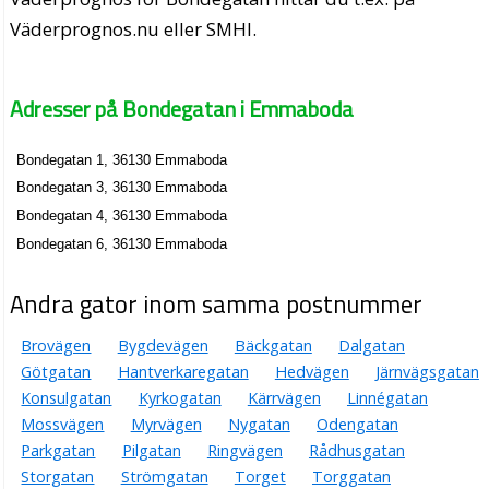
Väderprognos.nu eller SMHI.
Adresser på Bondegatan i Emmaboda
Bondegatan 1, 36130 Emmaboda
Bondegatan 3, 36130 Emmaboda
Bondegatan 4, 36130 Emmaboda
Bondegatan 6, 36130 Emmaboda
Andra gator inom samma postnummer
Brovägen
Bygdevägen
Bäckgatan
Dalgatan
Götgatan
Hantverkaregatan
Hedvägen
Järnvägsgatan
Konsulgatan
Kyrkogatan
Kärrvägen
Linnégatan
Mossvägen
Myrvägen
Nygatan
Odengatan
Parkgatan
Pilgatan
Ringvägen
Rådhusgatan
Storgatan
Strömgatan
Torget
Torggatan