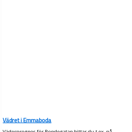
Vädret i Emmaboda
Väderprognos för Bondegatan hittar du t.ex. på