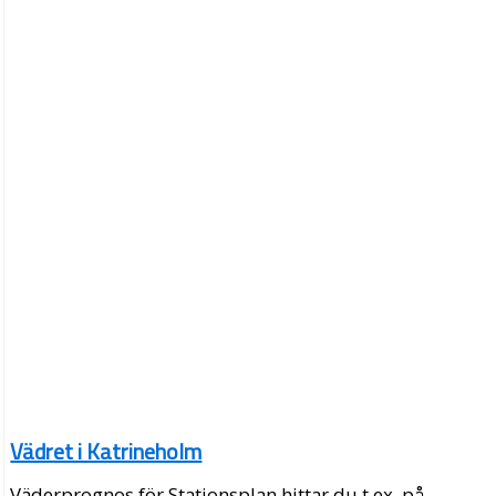
Vädret i Katrineholm
Väderprognos för Stationsplan hittar du t.ex. på