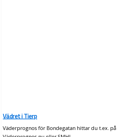
Vädret i Tierp
Väderprognos för Bondegatan hittar du t.ex. på
Väderprognos.nu eller SMHI.