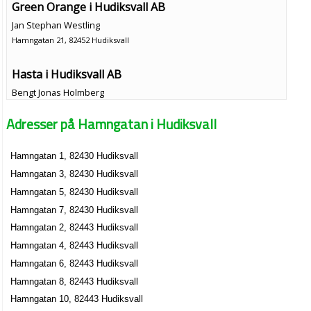
Green Orange i Hudiksvall AB
Jan Stephan Westling
Hamngatan 21, 82452 Hudiksvall
Hasta i Hudiksvall AB
Bengt Jonas Holmberg
0650-31752
Adresser på Hamngatan i Hudiksvall
Hamngatan 21, 82452 Hudiksvall
Jomar Förvaltning AB
Hamngatan 1, 82430 Hudiksvall
Jan Martin Vilhelm Eriksson
Hamngatan 3, 82430 Hudiksvall
0650-14890
Hamngatan 21, 82452 Hudiksvall
Hamngatan 5, 82430 Hudiksvall
P. Entreprenad AB
Hamngatan 7, 82430 Hudiksvall
Bengt Jonas Holmberg
Hamngatan 2, 82443 Hudiksvall
0650-31752
Hamngatan 4, 82443 Hudiksvall
Hamngatan 21, 82452 Hudiksvall
Hamngatan 6, 82443 Hudiksvall
Tvärkajen AB
Hamngatan 8, 82443 Hudiksvall
Bengt Jonas Holmberg
Hamngatan 10, 82443 Hudiksvall
0650-31752