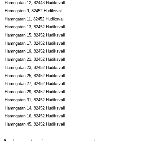
Hamngatan 12, 82443 Hudiksvall
Hamngatan 21, 82452 Hudiksvall
Hamngatan 9, 82452 Hudiksvall
Mani Sportbar HB
Hamngatan 11, 82452 Hudiksvall
0650-15858
Hamngatan 3, 82430 Hudiksvall
Hamngatan 13, 82452 Hudiksvall
Hamngatan 15, 82452 Hudiksvall
Systrarnas Restaurang HB
Hamngatan 17, 82452 Hudiksvall
0650-75750
Hamngatan 5, 82430 Hudiksvall
Hamngatan 19, 82452 Hudiksvall
Percykel Sport AB
Hamngatan 21, 82452 Hudiksvall
Jan Persy Hagström
Hamngatan 23, 82452 Hudiksvall
0650-23935
Hamngatan 25, 82452 Hudiksvall
Hamngatan 5, 82430 Hudiksvall
Hamngatan 27, 82452 Hudiksvall
Stingbull AB
Hamngatan 29, 82452 Hudiksvall
Atabay Baybars
Hamngatan 31, 82452 Hudiksvall
0650-12150
Hamngatan 14, 82452 Hudiksvall
Hamngatan 5, 82430 Hudiksvall
Hamngatan 16, 82452 Hudiksvall
Systrarnas Restaurang AB
Hamngatan 45, 82452 Hudiksvall
Tina Baohua Zheng
0650-75750
Hamngatan 5, 82430 Hudiksvall