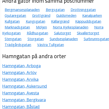
Andra gator inom samma postnummer
Nöjespunkten AB
Bergmansesplanaden
Bergsgatan
Drottninggatan
Kasim Bulut
Gjutaregatan
Grottgränd
Guldsmeden
Kanalparken
0650-96610
Kullgatan
Kungsgatan
Källargränd
Käppuddsgatan
Hamngatan 7, 82430 Hudiksvall
Marknadsgatan
Möljen
Norra Kyrkesplanaden
Norra
Kyrkogatan
Rådhusgatan
Salutorget
Skvallertorget
Stengatan
Storgatan
Sundsesplanaden
Surbrunnsgata
Trädgårdsgatan
Västra Tullgatan
Hamngatan på andra orter
Hamngatan, Arboga
Hamngatan, Arlöv
Hamngatan, Arvika
Hamngatan, Askersund
Hamngatan, Avesta
Hamngatan, Bergkvara
Hamngatan, Båstad