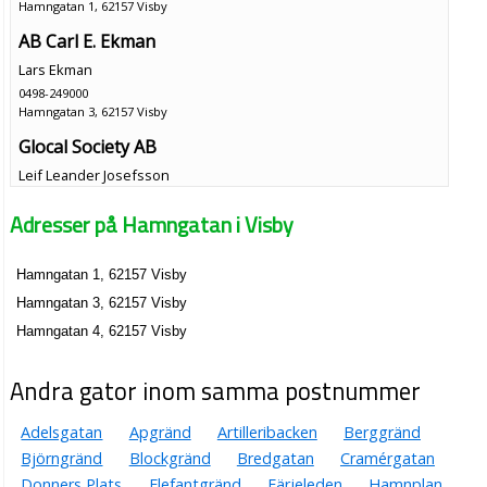
Hamngatan 1, 62157 Visby
AB Carl E. Ekman
Lars Ekman
0498-249000
Hamngatan 3, 62157 Visby
Glocal Society AB
Leif Leander Josefsson
0498-273157
Adresser på Hamngatan i Visby
Hamngatan 3, 62157 Visby
Gotland Excursion AB
Hamngatan 1, 62157 Visby
Lars Carl Eric Gösta Ekman
Hamngatan 3, 62157 Visby
0498-249000
Hamngatan 3, 62157 Visby
Hamngatan 4, 62157 Visby
Gotlandsakademin AB
Andra gator inom samma postnummer
Lars Jörgen Wessman
0498-276480
Hamngatan 3, 62157 Visby
Adelsgatan
Apgränd
Artilleribacken
Berggränd
Björngränd
Blockgränd
Bredgatan
Cramérgatan
Itsy Bitsy AB
Donners Plats
Elefantgränd
Färjeleden
Hamnplan