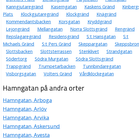
Jan Bertil Rundberg
Kanngjutaregränd
Kaserngatan
Kaskens Gränd
Kinberg
0498-278460
Hamngatan 3, 62157 Visby
Plats
Klockgjutaregränd
Klockgränd
Knägränd
Kommendantsbacken
Korsgatan
Kryddgränd
Kultudralen AB
Lejongränd
Mellangatan
Norra Slottsgränd
Rengränd
Ivar Lennart Lindgren
Repslagaregränd
Residensgränd
S:t Hansgatan
S:t
Hamngatan 3, 62157 Visby
Michaels Gränd
S:t Pers Gränd
Skeppargatan
Skeppsbro
Slottsbacken
Slottsterrassen
Stenklivet
Strandgatan
Svensk Totalredovisning STOR i Visby AB
Södertorg
Södra Murgatan
Södra Slottsgränd
Dag Erik Nilsson
Trappgränd
Trumpetarbacken
Tunnbindaregatan
0498-216888
Hamngatan 3, 62157 Visby
Visborgsgatan
Volters Gränd
Vårdklockegatan
Xytech AB
Hamngatan på andra orter
Erik Magnus Gustaf Ullman
0498-278460
Hamngatan, Arboga
Hamngatan 3, 62157 Visby
Hamngatan, Arlöv
Gotland Active AB
Hamngatan, Arvika
Per Aron Jobs Skoglund
Hamngatan, Askersund
Hamngatan 4, 62157 Visby
Hamngatan, Avesta