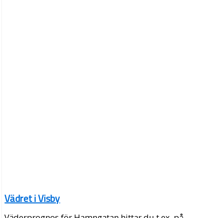
Vädret i Visby
Väderprognos för Hamngatan hittar du t.ex. på