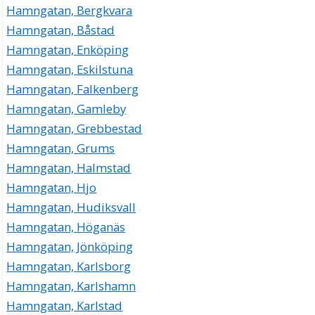
Natural AB
Hamngatan, Bergkvara
Jan Crister Wigsten
Hamngatan, Båstad
0498-487105
Hamngatan, Enköping
Hamngatan 4, 62157 Visby
Hamngatan, Eskilstuna
Hamngatan, Falkenberg
Hamngatan, Gamleby
Hamngatan, Grebbestad
Hamngatan, Grums
Hamngatan, Halmstad
Hamngatan, Hjo
Hamngatan, Hudiksvall
Hamngatan, Höganäs
Hamngatan, Jönköping
Hamngatan, Karlsborg
Hamngatan, Karlshamn
Hamngatan, Karlstad