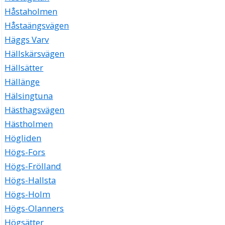
Håstaholmen
Håstaängsvägen
Häggs Varv
Hällskärsvägen
Hällsätter
Hällänge
Hälsingtuna
Hästhagsvägen
Hästholmen
Högliden
Högs-Fors
Högs-Frölland
Högs-Hallsta
Högs-Holm
Högs-Olanners
Högsätter