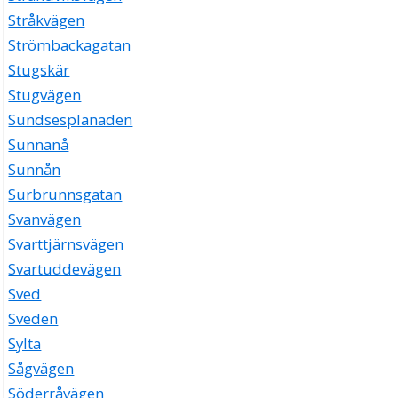
Stråkvägen
Strömbackagatan
Stugskär
Stugvägen
Sundsesplanaden
Sunnanå
Sunnån
Surbrunnsgatan
Svanvägen
Svarttjärnsvägen
Svartuddevägen
Sved
Sveden
Sylta
Sågvägen
Söderråvägen