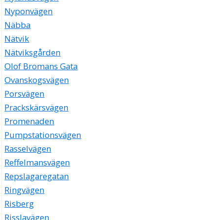
Nyponvägen
Näbba
Nätvik
Nätviksgården
Olof Bromans Gata
Ovanskogsvägen
Porsvägen
Prackskärsvägen
Promenaden
Pumpstationsvägen
Rasselvägen
Reffelmansvägen
Repslagaregatan
Ringvägen
Risberg
Risslavägen