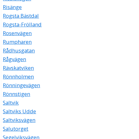
Risänge
Rogsta Bästdal
Rogsta-Frölland
Rosenvägen
Rumpharen
Rådhusgatan
Rågvägen
Rävskatviken
Rönnholmen
Rönningevägen
Rönnstigen
Saltvik
Saltviks Udde
Saltviksvägen
Salutorget
Segelviksvägen