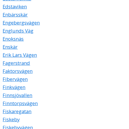
Edstaviken
Enbärsskär
Engebergsvägen
Englunds Väg
Enoksnäs
Enskär
Erik Lars Vägen
Fagerstrand
Faktorsvägen
Fibervägen
Finkvägen
Finnsjövallen
Finntorpsvägen
Fiskaregatan
Fiskeby
Fiskebyvägen