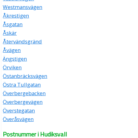
Westmansvägen
Åkrestigen
Åsgatan
Åskär
Återvändsgränd
Åvägen
Ängstigen
Örviken
Östanbräcksvägen
Östra Tullgatan
Överbergebacken
Överbergevägen
Överstegatan
Överåsvägen
Postnummer i Hudiksvall