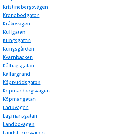
Kristinebergsvägen
Kronobodgatan
Kråkövägen
Kullgatan
Kungsgatan
Kungsgården
Kvarnbacken
Kålhagsgatan
Källargränd
Käppuddsgatan
Köpmanbergsvägen
Köpmangatan
Laduvägen
Lagmansgatan
Landbovägen
Landstormsvägen