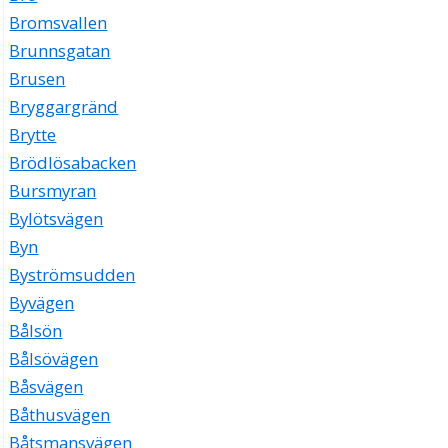
Bromsvallen
Brunnsgatan
Brusen
Bryggargränd
Brytte
Brödlösabacken
Bursmyran
Bylötsvägen
Byn
Byströmsudden
Byvägen
Bålsön
Bålsövägen
Båsvägen
Båthusvägen
Båtsmansvägen