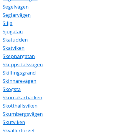
Segelvägen
Seglarvägen
Silja
Sjögatan
Skatudden
Skatviken
Skeppargatan
Skeppsdalsvägen
Skillingsgränd
Skinnarevägen
Skogsta
Skomakarbacken
Skotthällsviken
Skumbergsvägen
Skutviken
Skvallertorget