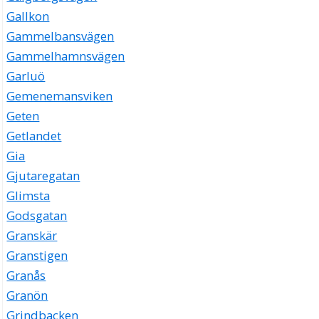
Gallkon
Gammelbansvägen
Gammelhamnsvägen
Garluö
Gemenemansviken
Geten
Getlandet
Gia
Gjutaregatan
Glimsta
Godsgatan
Granskär
Granstigen
Granås
Granön
Grindbacken