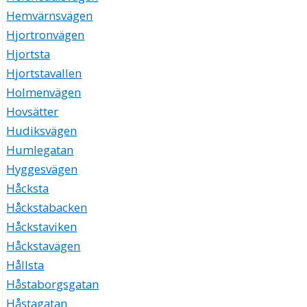
Hemvärnsvägen
Hjortronvägen
Hjortsta
Hjortstavallen
Holmenvägen
Hovsätter
Hudiksvägen
Humlegatan
Hyggesvägen
Håcksta
Håckstabacken
Håckstaviken
Håckstavägen
Hållsta
Håstaborgsgatan
Håstagatan