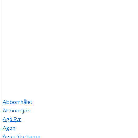
Abborrhålet
Abborrsjön
Agö Fyr
Agön
Agön Storhamn