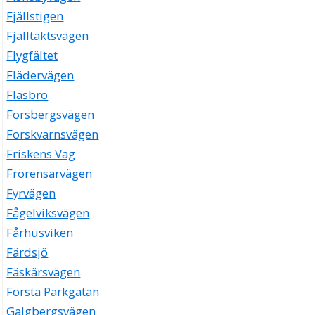
Fjällstigen
Fjälltäktsvägen
Flygfältet
Flädervägen
Fläsbro
Forsbergsvägen
Forskvarnsvägen
Friskens Väg
Frörensarvägen
Fyrvägen
Fågelviksvägen
Fårhusviken
Färdsjö
Fäskärsvägen
Första Parkgatan
Galgbergsvägen