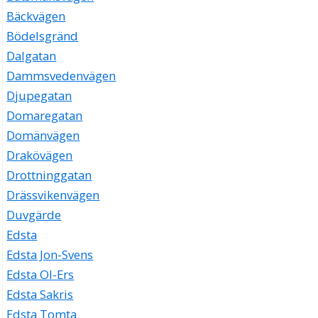
Bäckvägen
Bödelsgränd
Dalgatan
Dammsvedenvägen
Djupegatan
Domaregatan
Domänvägen
Drakövägen
Drottninggatan
Drässvikenvägen
Duvgärde
Edsta
Edsta Jon-Svens
Edsta Ol-Ers
Edsta Sakris
Edsta Tomta