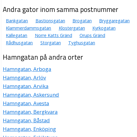
035-105063
Andra gator inom samma postnummer
Hamngatan 17, 30243 Halmstad
SimSalaBim AB
Bankgatan
Bastionsgatan
Brogatan
Bryggaregatan
Kjell Arnold Persson
Klammerdammsgatan
Klostergatan
Kyrkogatan
035-156510
Källegatan
Norre Katts Gränd
Orups Gränd
Hamngatan 17, 30243 Halmstad
Rådhusgatan
Storgatan
Tyghusgatan
Svarteskär Halmstad Pub & Restaurang AB
Hamngatan på andra orter
Anna Hultberg
035-105595
Hamngatan, Arboga
Hamngatan 25, 30243 Halmstad
Hamngatan, Arlöv
Alkass Investment AB
Hamngatan, Arvika
Luei Al-Kass
Hamngatan 27, 30243 Halmstad
Hamngatan, Askersund
Hamngatan, Avesta
Babylon sweden AB
Hamngatan, Bergkvara
Luei Al-Kass
Hamngatan, Båstad
Hamngatan 27, 30243 Halmstad
Hamngatan, Enköping
Halmstad Coffeehouse AB