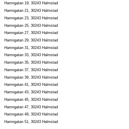
Hamngatan 19, 30243 Halmstad
Hamngatan 11, 30243 Halmstad
Hamngatan 21, 30243 Halmstad
Lars Cronqvist Förvaltning AB
Hamngatan 23, 30243 Halmstad
Lars Gustaf Erland Cronqvist
Hamngatan 25, 30243 Halmstad
035-177660
Hamngatan 11, 30243 Halmstad
Hamngatan 27, 30243 Halmstad
Hamngatan 29, 30243 Halmstad
Visyd AB
Hamngatan 31, 30243 Halmstad
Bengt Urban Lönn
Hamngatan 33, 30243 Halmstad
035-212050
Hamngatan 11, 30243 Halmstad
Hamngatan 35, 30243 Halmstad
Zoonen AB
Hamngatan 37, 30243 Halmstad
Kai Henrik Blomqvist
Hamngatan 39, 30243 Halmstad
035-212830
Hamngatan 41, 30243 Halmstad
Hamngatan 11, 30243 Halmstad
Hamngatan 43, 30243 Halmstad
Mittpunktens Företagarförening
Hamngatan 45, 30243 Halmstad
Hamngatan 15, 30243 Halmstad
Hamngatan 47, 30243 Halmstad
Hamngatan 49, 30243 Halmstad
På Rätt Plats i Halmstad AB
Hamngatan 51, 30243 Halmstad
Lennart Normark