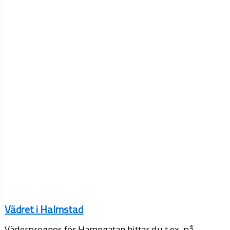
Vädret i Halmstad
Väderprognos för Hamngatan hittar du t.ex. på