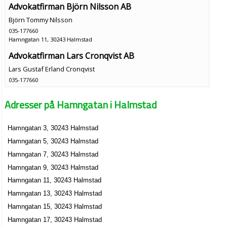
Advokatfirman Björn Nilsson AB
Björn Tommy Nilsson
035-177660
Hamngatan 11, 30243 Halmstad
Advokatfirman Lars Cronqvist AB
Lars Gustaf Erland Cronqvist
035-177660
Hamngatan 11, 30243 Halmstad
Adresser på Hamngatan i Halmstad
Advokatfirman Mats Österborg AB
Mats Johan Österborg
Hamngatan 3, 30243 Halmstad
035-188950
Hamngatan 11, 30243 Halmstad
Hamngatan 5, 30243 Halmstad
Fria Finansiell Planering AB
Hamngatan 7, 30243 Halmstad
Jan Peter Eriksson
Hamngatan 9, 30243 Halmstad
035-213350
Hamngatan 11, 30243 Halmstad
Hamngatan 11, 30243 Halmstad
Hamngatan 13, 30243 Halmstad
Interdo AB
Hamngatan 15, 30243 Halmstad
Knut Bengt-Olof Ted-Julius Bengtsson
Hamngatan 17, 30243 Halmstad
035-212830