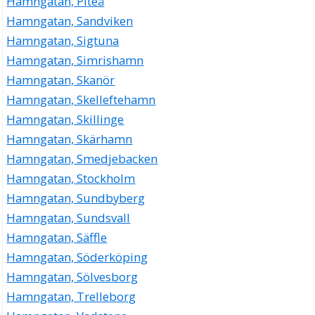
Hamngatan, Piteå
Frank Harald Claesson
035-109270
Hamngatan, Sandviken
Hamngatan 43, 30243 Halmstad
Hamngatan, Sigtuna
Allergimottagningen i Halmstad AB
Hamngatan, Simrishamn
Thomas Peter Mikael Brodendal
Hamngatan, Skanör
035-212278
Hamngatan, Skelleftehamn
Hamngatan 51, 30243 Halmstad
Hamngatan, Skillinge
Hamngatan, Skärhamn
Hamngatan, Smedjebacken
Hamngatan, Stockholm
Hamngatan, Sundbyberg
Hamngatan, Sundsvall
Hamngatan, Säffle
Hamngatan, Söderköping
Hamngatan, Sölvesborg
Hamngatan, Trelleborg