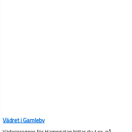
Vädret i Gamleby
Väderprognos för Hamngatan hittar du t.ex. på