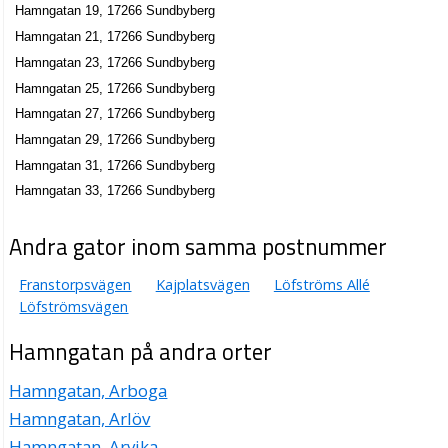
REQS Holding AB
Hamngatan 19, 17266 Sundbyberg
Nils Walther John Cederholm
Hamngatan 21, 17266 Sundbyberg
08-58439900
Hamngatan 23, 17266 Sundbyberg
Hamngatan 25, 17266 Sundbyberg
Hamngatan 25, 17266 Sundbyberg
Stall Par Fem HB
Hamngatan 27, 17266 Sundbyberg
08-54549131
Hamngatan 25 2tr, 17266 Sundbyberg
Hamngatan 29, 17266 Sundbyberg
Hamngatan 31, 17266 Sundbyberg
HPA Riskhantering AB
Hamngatan 33, 17266 Sundbyberg
Per Arne Göran Hellström
08-368290
Hamngatan 27 A, 17266 Sundbyberg
Andra gator inom samma postnummer
Stein Consulting AB
Franstorpsvägen
Kajplatsvägen
Löfströms Allé
Peter Stein
Löfströmsvägen
08-58026284
Hamngatan 27 A, 17266 Sundbyberg
Hamngatan på andra orter
Trollsta Revisionsbyrå AB
Hamngatan, Arboga
Eva Marianne Stein
08-232882
Hamngatan, Arlöv
Hamngatan 27 A, 17266 Sundbyberg
Hamngatan, Arvika