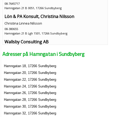
08-7645717
Hamngatan 21 B 0051, 17266 Sundbyberg
Lön & PA Konsult, Christina Nilsson
Christina Linnea Nilsson
08-380655
Hamngatan 21 B Lgh 1501, 17266 Sundbyberg
Wallsby Consulting AB
Kjell Sonny Wallsby
Adresser på Hamngatan i Sundbyberg
Hamngatan 21a, 17266 Sundbyberg
Hamngatan 18, 17266 Sundbyberg
Red Gate - Stockholm HB
Hamngatan 20, 17266 Sundbyberg
Nils Jinguang Tim Losang Bach
Hamngatan 21b, 17266 Sundbyberg
Hamngatan 22, 17266 Sundbyberg
Hamngatan 24, 17266 Sundbyberg
Alternativ 1 Massage - Zonterapi i Trångsund
Hamngatan 26, 17266 Sundbyberg
Lars Johan Östrand
Hamngatan 28, 17266 Sundbyberg
08-7711072
Hamngatan 30, 17266 Sundbyberg
Hamngatan 23 Lgh 1501, 17266 Sundbyberg
Hamngatan 32, 17266 Sundbyberg