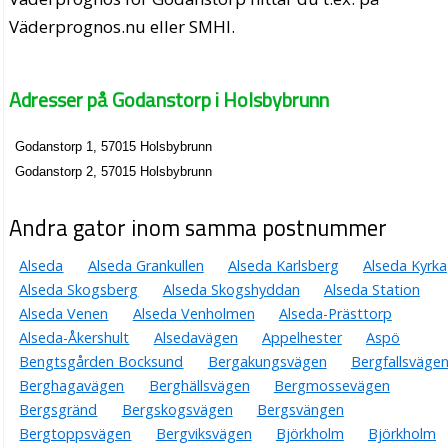
Väderprognos.nu eller SMHI.
Adresser på Godanstorp i Holsbybrunn
Godanstorp 1, 57015 Holsbybrunn
Godanstorp 2, 57015 Holsbybrunn
Andra gator inom samma postnummer
Alseda
Alseda Grankullen
Alseda Karlsberg
Alseda Kyrka
Alseda Skogsberg
Alseda Skogshyddan
Alseda Station
Alseda Venen
Alseda Venholmen
Alseda-Prästtorp
Alseda-Åkershult
Alsedavägen
Appelhester
Aspö
Bengtsgården Bocksund
Bergakungsvägen
Bergfallsväge
Berghagavägen
Berghällsvägen
Bergmossevägen
Bergsgränd
Bergskogsvägen
Bergsvängen
Bergtoppsvägen
Bergviksvägen
Björkholm
Björkholm