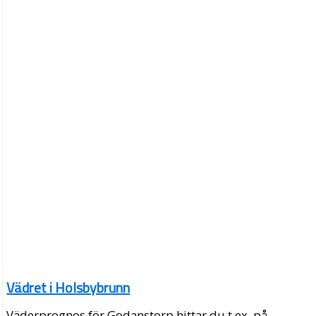
Vädret i Holsbybrunn
Väderprognos för Godanstorp hittar du t.ex. på