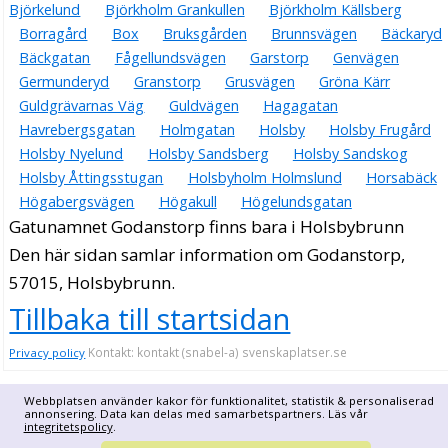
Björkelund
Björkholm Grankullen
Björkholm Källsberg
Borragård
Box
Bruksgården
Brunnsvägen
Bäckaryd
Bäckgatan
Fågellundsvägen
Garstorp
Genvägen
Germunderyd
Granstorp
Grusvägen
Gröna Kärr
Guldgrävarnas Väg
Guldvägen
Hagagatan
Havrebergsgatan
Holmgatan
Holsby
Holsby Frugård
Holsby Nyelund
Holsby Sandsberg
Holsby Sandskog
Holsby Åttingsstugan
Holsbyholm Holmslund
Horsabäck
Högabergsvägen
Högakull
Högelundsgatan
Gatunamnet Godanstorp finns bara i Holsbybrunn
Den här sidan samlar information om Godanstorp,
57015, Holsbybrunn.
Tillbaka till startsidan
Kontakt: kontakt (snabel-a) svenskaplatser.se
Privacy policy
Webbplatsen använder kakor för funktionalitet, statistik & personaliserad
annonsering. Data kan delas med samarbetspartners. Läs vår
integritetspolicy
.