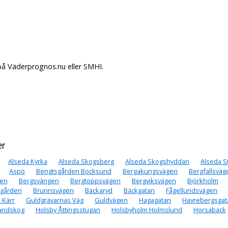
på Väderprognos.nu eller SMHI.
er
Alseda Kyrka
Alseda Skogsberg
Alseda Skogshyddan
Alseda S
Aspö
Bengtsgården Bocksund
Bergakungsvägen
Bergfallsväg
gen
Bergsvängen
Bergtoppsvägen
Bergviksvägen
Björkholm
sgården
Brunnsvägen
Bäckaryd
Bäckgatan
Fågellundsvägen
 Kärr
Guldgrävarnas Väg
Guldvägen
Hagagatan
Havrebergsgat
andskog
Holsby Åttingsstugan
Holsbyholm Holmslund
Horsabäck