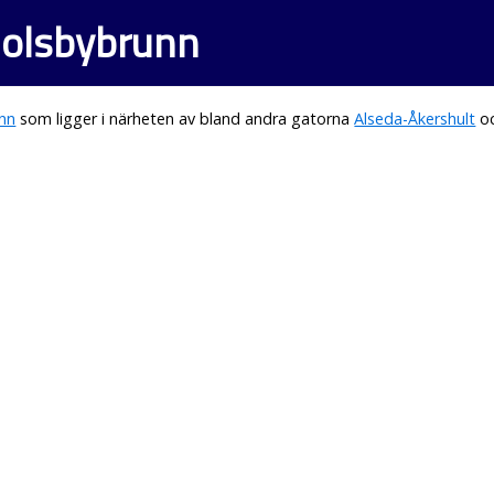
Holsbybrunn
nn
som ligger i närheten av bland andra gatorna
Alseda-Åkershult
o