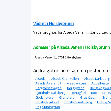
Vädret i Holsbybrunn
Väderprognos för Alseda Venen hittar du t.ex. 
Adresser på Alseda Venen i Holsbybrunn
Alseda Venen 1, 57015 Holsbybrunn
Andra gator inom samma postnumm
Alseda
Alseda Grankullen
Alseda Karlsberg
Alseda-Åkershult
Alsedavägen
Appelhester
Bergmossevägen
Bergsgränd
Bergskogsvä
Björkholm Källsberg
Borragård
Box
Bruk
Godanstorp
Granstorp
Grusvägen
Gröna
Holsby Nyelund
Holsby Sandsberg
Holsby S
Högelundsgatan