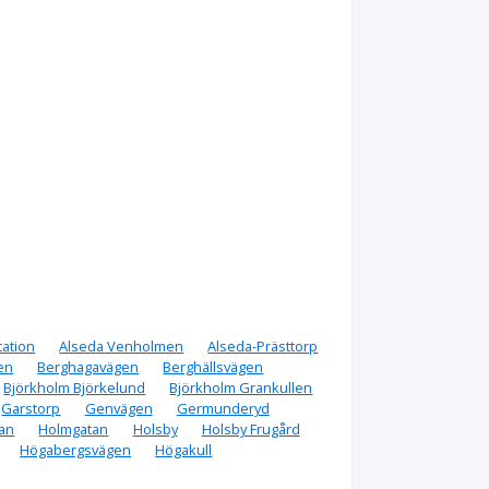
tation
Alseda Venholmen
Alseda-Prästtorp
en
Berghagavägen
Berghällsvägen
Björkholm Björkelund
Björkholm Grankullen
Garstorp
Genvägen
Germunderyd
an
Holmgatan
Holsby
Holsby Frugård
Högabergsvägen
Högakull