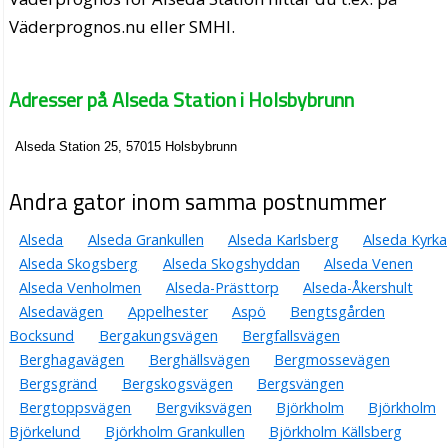
Väderprognos.nu eller SMHI.
Adresser på Alseda Station i Holsbybrunn
Alseda Station 25, 57015 Holsbybrunn
Andra gator inom samma postnummer
Alseda
Alseda Grankullen
Alseda Karlsberg
Alseda Kyrka
Alseda Skogsberg
Alseda Skogshyddan
Alseda Venen
Alseda Venholmen
Alseda-Prästtorp
Alseda-Åkershult
Alsedavägen
Appelhester
Aspö
Bengtsgården
Bocksund
Bergakungsvägen
Bergfallsvägen
Berghagavägen
Berghällsvägen
Bergmossevägen
Bergsgränd
Bergskogsvägen
Bergsvängen
Bergtoppsvägen
Bergviksvägen
Björkholm
Björkholm
Björkelund
Björkholm Grankullen
Björkholm Källsberg