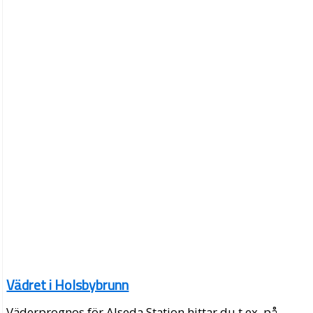
Vädret i Holsbybrunn
Väderprognos för Alseda Station hittar du t.ex. på