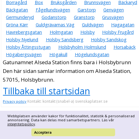
Borragård
Box
Bruksgården
Brunnsvägen
Bäckaryd
Bäckgatan
Fågellundsvägen
Garstorp
Genvägen
Germunderyd
Godanstorp
Granstorp
Grusvägen
Gröna Kärr
Guldgrävarnas Väg
Guldvägen
Hagagatan
Havrebergsgatan
Holmgatan
Holsby
Holsby Frugård
Holsby Nyelund
Holsby Sandsberg
Holsby Sandskog
Holsby Åttingsstugan
Holsbyholm Holmslund
Horsabäck
Högabergsvägen
Högakull
Högelundsgatan
Gatunamnet Alseda Station finns bara i Holsbybrunn
Den här sidan samlar information om Alseda Station,
57015, Holsbybrunn.
Tillbaka till startsidan
Kontakt: kontakt (snabel-a) svenskaplatser.se
Privacy policy
Webbplatsen använder kakor för funktionalitet, statistik & personaliserad
annonsering. Data kan delas med samarbetspartners. Läs vår
integritetspolicy
.
Acceptera