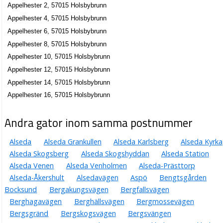
Appelhester 2, 57015 Holsbybrunn
Appelhester 4, 57015 Holsbybrunn
Appelhester 6, 57015 Holsbybrunn
Appelhester 8, 57015 Holsbybrunn
Appelhester 10, 57015 Holsbybrunn
Appelhester 12, 57015 Holsbybrunn
Appelhester 14, 57015 Holsbybrunn
Appelhester 16, 57015 Holsbybrunn
Andra gator inom samma postnummer
Alseda
Alseda Grankullen
Alseda Karlsberg
Alseda Kyrka
Alseda Skogsberg
Alseda Skogshyddan
Alseda Station
Alseda Venen
Alseda Venholmen
Alseda-Prästtorp
Alseda-Åkershult
Alsedavägen
Aspö
Bengtsgården
Bocksund
Bergakungsvägen
Bergfallsvägen
Berghagavägen
Berghällsvägen
Bergmossevägen
Bergsgränd
Bergskogsvägen
Bergsvängen