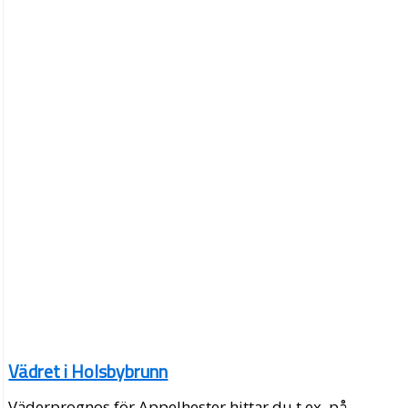
Vädret i Holsbybrunn
Väderprognos för Appelhester hittar du t.ex. på