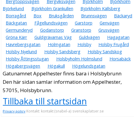
Bergtoppsvägen
Bergviksvägen
Björkholm
Björkholm
Björkelund
Björkholm Grankullen
Björkholm Källsberg
Borragård
Box
Bruksgården
Brunnsvägen
Bäckaryd
Bäckgatan
Fågellundsvägen
Garstorp
Genvägen
Germunderyd
Godanstorp
Granstorp
Grusvägen
Gröna Kärr
Guldgrävarnas Väg
Guldvägen
Hagagatan
Havrebergsgatan
Holmgatan
Holsby
Holsby Frugård
Holsby Nyelund
Holsby Sandsberg
Holsby Sandskog
Holsby Åttingsstugan
Holsbyholm Holmslund
Horsabäck
Högabergsvägen
Högakull
Högelundsgatan
Gatunamnet Appelhester finns bara i Holsbybrunn
Den här sidan samlar information om Appelhester,
57015, Holsbybrunn.
Tillbaka till startsidan
Kontakt: kontakt (snabel-a) svenskaplatser.se
Privacy policy