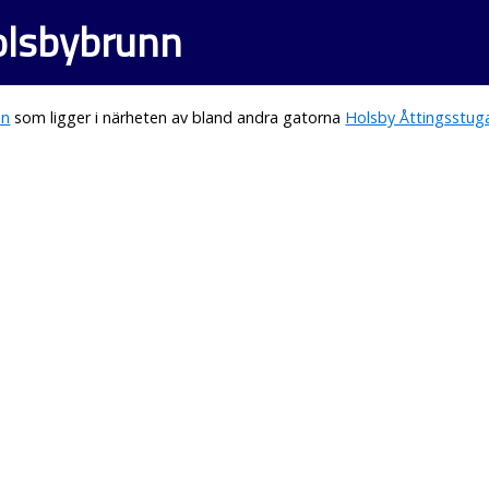
Holsbybrunn
nn
som ligger i närheten av bland andra gatorna
Holsby Åttingsstug