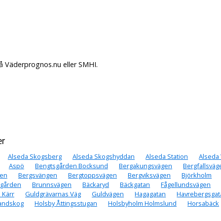
på Väderprognos.nu eller SMHI.
er
Alseda Skogsberg
Alseda Skogshyddan
Alseda Station
Alseda
Aspö
Bengtsgården Bocksund
Bergakungsvägen
Bergfallsväg
gen
Bergsvängen
Bergtoppsvägen
Bergviksvägen
Björkholm
sgården
Brunnsvägen
Bäckaryd
Bäckgatan
Fågellundsvägen
 Kärr
Guldgrävarnas Väg
Guldvägen
Hagagatan
Havrebergsgat
andskog
Holsby Åttingsstugan
Holsbyholm Holmslund
Horsabäck