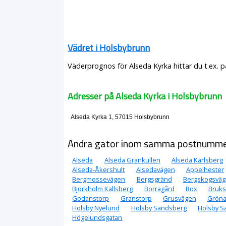
Vädret i Holsbybrunn
Väderprognos för Alseda Kyrka hittar du t.ex. 
Adresser på Alseda Kyrka i Holsbybrunn
Alseda Kyrka 1, 57015 Holsbybrunn
Andra gator inom samma postnumm
Alseda
Alseda Grankullen
Alseda Karlsberg
Alseda-Åkershult
Alsedavägen
Appelhester
Bergmossevägen
Bergsgränd
Bergskogsvä
Björkholm Källsberg
Borragård
Box
Bruk
Godanstorp
Granstorp
Grusvägen
Gröna
Holsby Nyelund
Holsby Sandsberg
Holsby S
Högelundsgatan