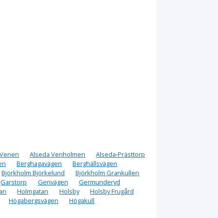
 Venen
Alseda Venholmen
Alseda-Prästtorp
en
Berghagavägen
Berghällsvägen
Björkholm Björkelund
Björkholm Grankullen
Garstorp
Genvägen
Germunderyd
an
Holmgatan
Holsby
Holsby Frugård
Högabergsvägen
Högakull