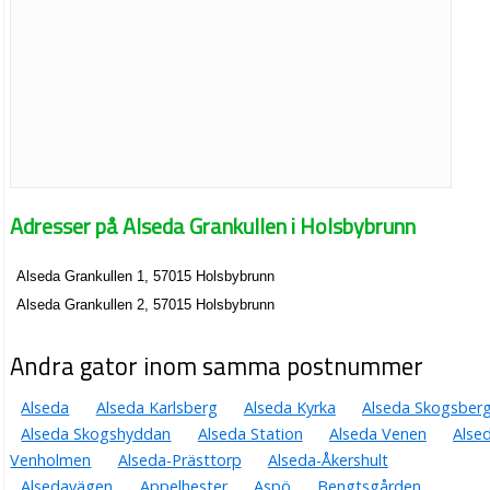
Adresser på Alseda Grankullen i Holsbybrunn
Alseda Grankullen 1, 57015 Holsbybrunn
Alseda Grankullen 2, 57015 Holsbybrunn
Andra gator inom samma postnummer
Alseda
Alseda Karlsberg
Alseda Kyrka
Alseda Skogsber
Alseda Skogshyddan
Alseda Station
Alseda Venen
Alse
Venholmen
Alseda-Prästtorp
Alseda-Åkershult
Alsedavägen
Appelhester
Aspö
Bengtsgården