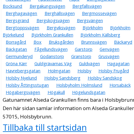
Bocksund
Bergakungsvägen
Bergfallsvägen
Berghagavägen
Berghällsvägen
Bergmossevägen
Bergsgränd
Bergskogsvägen
Bergsvängen
Bergtoppsvägen
Bergviksvägen
Björkholm
Björkholm
Björkelund
Björkholm Grankullen
Björkholm Källsberg
Borragård
Box
Bruksgården
Brunnsvägen
Bäckaryd
Bäckgatan
Fågellundsvägen
Garstorp
Genvägen
Germunderyd
Godanstorp
Granstorp
Grusvägen
Gröna Kärr
Guldgrävarnas Väg
Guldvägen
Hagagatan
Havrebergsgatan
Holmgatan
Holsby
Holsby Frugård
Holsby Nyelund
Holsby Sandsberg
Holsby Sandskog
Holsby Åttingsstugan
Holsbyholm Holmslund
Horsabäck
Högabergsvägen
Högakull
Högelundsgatan
Gatunamnet Alseda Grankullen finns bara i Holsbybrun
Den här sidan samlar information om Alseda Grankullen
57015, Holsbybrunn.
Tillbaka till startsidan