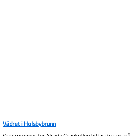
Vädret i Holsbybrunn
Väderprognos för Alseda Grankullen hittar du t.ex. på