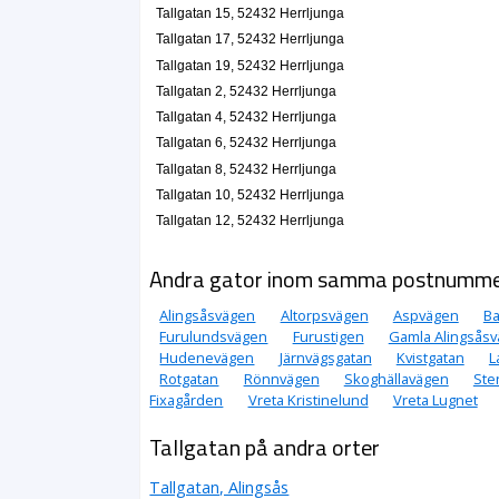
Tallgatan 15, 52432 Herrljunga
Tallgatan 17, 52432 Herrljunga
Tallgatan 19, 52432 Herrljunga
Tallgatan 2, 52432 Herrljunga
Tallgatan 4, 52432 Herrljunga
Tallgatan 6, 52432 Herrljunga
Tallgatan 8, 52432 Herrljunga
Tallgatan 10, 52432 Herrljunga
Tallgatan 12, 52432 Herrljunga
Andra gator inom samma postnumm
Alingsåsvägen
Altorpsvägen
Aspvägen
Ba
Furulundsvägen
Furustigen
Gamla Alingsås
Hudenevägen
Järnvägsgatan
Kvistgatan
L
Rotgatan
Rönnvägen
Skoghällavägen
Ste
Fixagården
Vreta Kristinelund
Vreta Lugnet
Tallgatan på andra orter
Tallgatan, Alingsås