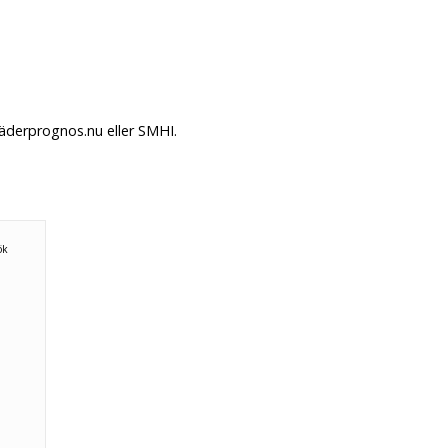
Väderprognos.nu eller SMHI.
ök