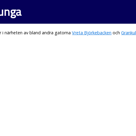
junga
r i närheten av bland andra gatorna
Vreta Björkebacken
och
Grankul