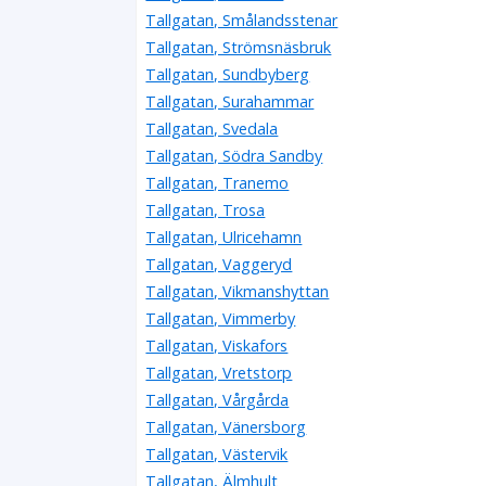
Tallgatan, Smålandsstenar
Tallgatan, Strömsnäsbruk
Tallgatan, Sundbyberg
Tallgatan, Surahammar
Tallgatan, Svedala
Tallgatan, Södra Sandby
Tallgatan, Tranemo
Tallgatan, Trosa
Tallgatan, Ulricehamn
Tallgatan, Vaggeryd
Tallgatan, Vikmanshyttan
Tallgatan, Vimmerby
Tallgatan, Viskafors
Tallgatan, Vretstorp
Tallgatan, Vårgårda
Tallgatan, Vänersborg
Tallgatan, Västervik
Tallgatan, Älmhult