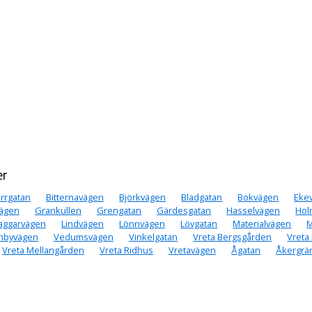
er
rrgatan
Bitternavägen
Björkvägen
Bladgatan
Bokvägen
Eke
vägen
Grankullen
Grengatan
Gärdesgatan
Hasselvägen
Hol
aggarvägen
Lindvägen
Lönnvägen
Lövgatan
Materialvägen
M
nbyvägen
Vedumsvägen
Vinkelgatan
Vreta Bergsgården
Vreta
Vreta Mellangården
Vreta Ridhus
Vretavägen
Ågatan
Åkergrä