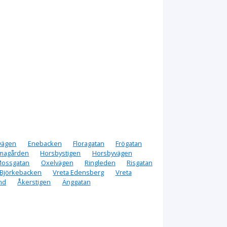
vägen
Enebacken
Floragatan
Frögatan
magården
Horsbystigen
Horsbyvägen
ossgatan
Oxelvägen
Ringleden
Risgatan
 Björkebacken
Vreta Edensberg
Vreta
nd
Åkerstigen
Änggatan