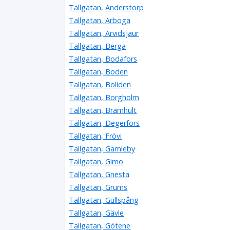
Tallgatan, Anderstorp
Tallgatan, Arboga
Tallgatan, Arvidsjaur
Tallgatan, Berga
Tallgatan, Bodafors
Tallgatan, Boden
Tallgatan, Boliden
Tallgatan, Borgholm
Tallgatan, Brämhult
Tallgatan, Degerfors
Tallgatan, Frövi
Tallgatan, Gamleby
Tallgatan, Gimo
Tallgatan, Gnesta
Tallgatan, Grums
Tallgatan, Gullspång
Tallgatan, Gävle
Tallgatan, Götene