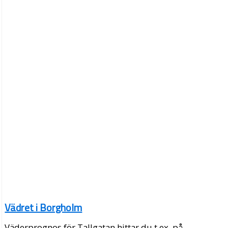
Vädret i Borgholm
Väderprognos för Tallgatan hittar du t.ex. på