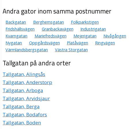
Andra gator inom samma postnummer
Backgatan
Berghemsgatan
Folkparkstigen
Fridshällsvägen
Granbackavägen
Industrigatan
Kvarngatan
Mariefredsvägen
Mejerigatan
Nivågången
Nygatan
Oppgårdsvägen
Platåvägen
Ringvägen
Värmlandsbergsgatan
Västra Storgatan
Tallgatan på andra orter
Tallgatan, Alingsås
Tallgatan, Anderstorp
Tallgatan, Arboga
Tallgatan, Arvidsjaur
Tallgatan, Berga
Tallgatan, Bodafors
Tallgatan, Boden