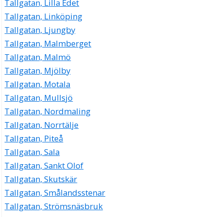
Tallgatan, Lilla Edet
Tallgatan, Linköping
Tallgatan, Ljungby
Tallgatan, Malmberget
Tallgatan, Malmö
Tallgatan, Mjölby
Tallgatan, Motala
Tallgatan, Mullsjö
Tallgatan, Nordmaling
Tallgatan, Norrtälje
Tallgatan, Piteå
Tallgatan, Sala
Tallgatan, Sankt Olof
Tallgatan, Skutskär
Tallgatan, Smålandsstenar
Tallgatan, Strömsnäsbruk