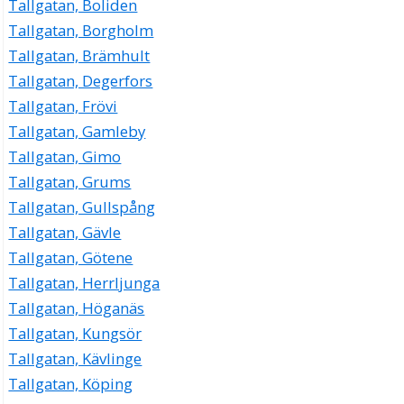
Tallgatan, Boliden
Tallgatan, Borgholm
Tallgatan, Brämhult
Tallgatan, Degerfors
Tallgatan, Frövi
Tallgatan, Gamleby
Tallgatan, Gimo
Tallgatan, Grums
Tallgatan, Gullspång
Tallgatan, Gävle
Tallgatan, Götene
Tallgatan, Herrljunga
Tallgatan, Höganäs
Tallgatan, Kungsör
Tallgatan, Kävlinge
Tallgatan, Köping