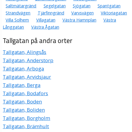
Saltmätargränd
Segelgatan
Sjögatan
Spantgatan
Strandvägen
Tjärfinngränd
Varvsvägen
Viktoriagatan
Villa Solhem
Villagatan
Västra Hamnplan
Västra
Långgatan
Västra Ågatan
Tallgatan på andra orter
Tallgatan, Alingsås
Tallgatan, Anderstorp
Tallgatan, Arboga
Tallgatan, Arvidsjaur
Tallgatan, Berga
Tallgatan, Bodafors
Tallgatan, Boden
Tallgatan, Boliden
Tallgatan, Borgholm
Tallgatan, Brämhult