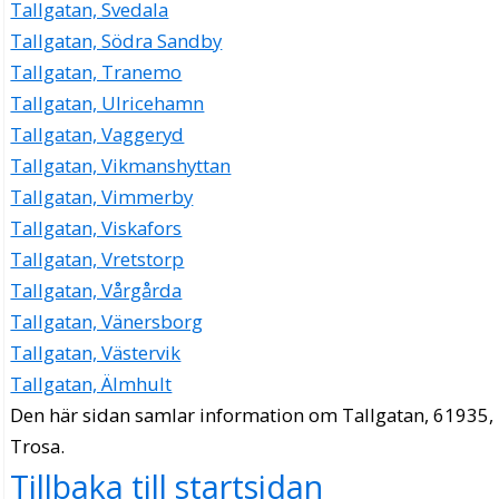
Tallgatan, Svedala
Tallgatan, Södra Sandby
Tallgatan, Tranemo
Tallgatan, Ulricehamn
Tallgatan, Vaggeryd
Tallgatan, Vikmanshyttan
Tallgatan, Vimmerby
Tallgatan, Viskafors
Tallgatan, Vretstorp
Tallgatan, Vårgårda
Tallgatan, Vänersborg
Tallgatan, Västervik
Tallgatan, Älmhult
Den här sidan samlar information om Tallgatan, 61935,
Trosa.
Tillbaka till startsidan