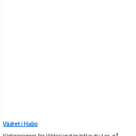
Vädret i Habo
Väderprognos för Viktoriagatan hittar du t.ex. på