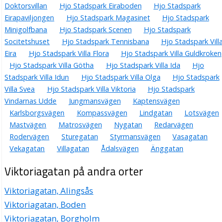
Doktorsvillan
Hjo Stadspark Eiraboden
Hjo Stadspark
Eirapaviljongen
Hjo Stadspark Magasinet
Hjo Stadspark
Minigolfbana
Hjo Stadspark Scenen
Hjo Stadspark
Socitetshuset
Hjo Stadspark Tennisbana
Hjo Stadspark Vill
Eira
Hjo Stadspark Villa Flora
Hjo Stadspark Villa Guldkroken
Hjo Stadspark Villa Götha
Hjo Stadspark Villa Ida
Hjo
Stadspark Villa Idun
Hjo Stadspark Villa Olga
Hjo Stadspark
Villa Svea
Hjo Stadspark Villa Viktoria
Hjo Stadspark
Vindarnas Udde
Jungmansvägen
Kaptensvägen
Karlsborgsvägen
Kompassvägen
Lindgatan
Lotsvägen
Mastvägen
Matrosvägen
Nygatan
Redarvägen
Rodervägen
Sturegatan
Styrmansvägen
Vasagatan
Vekagatan
Villagatan
Ådalsvägen
Änggatan
Viktoriagatan på andra orter
Viktoriagatan, Alingsås
Viktoriagatan, Boden
Viktoriagatan, Borgholm