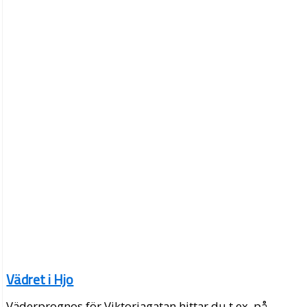
Vädret i Hjo
Väderprognos för Viktoriagatan hittar du t.ex. på