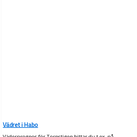
Vädret i Habo
Väderprognos för Tornstigen hittar du t.ex. på