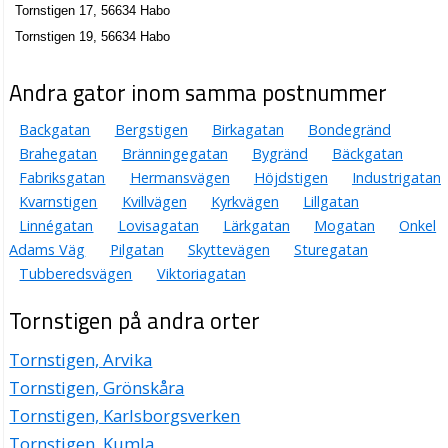
Tornstigen 17, 56634 Habo
Tornstigen 19, 56634 Habo
Andra gator inom samma postnummer
Backgatan
Bergstigen
Birkagatan
Bondegränd
Brahegatan
Bränningegatan
Bygränd
Bäckgatan
Fabriksgatan
Hermansvägen
Höjdstigen
Industrigatan
Kvarnstigen
Kvillvägen
Kyrkvägen
Lillgatan
Linnégatan
Lovisagatan
Lärkgatan
Mogatan
Onkel
Adams Väg
Pilgatan
Skyttevägen
Sturegatan
Tubberedsvägen
Viktoriagatan
Tornstigen på andra orter
Tornstigen, Arvika
Tornstigen, Grönskåra
Tornstigen, Karlsborgsverken
Tornstigen, Kumla