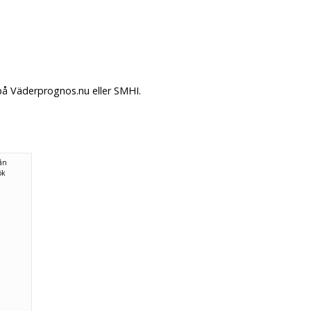
 på Väderprognos.nu eller SMHI.
rån
ök