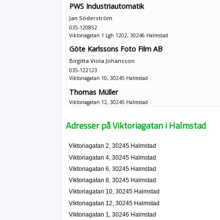
PWS Industriautomatik
Jan Söderström
035-120852
Viktoriagatan 1 Lgh 1202, 30246 Halmstad
Göte Karlssons Foto Film AB
Birgitta Viola Johansson
035-122123
Viktoriagatan 10, 30245 Halmstad
Thomas Müller
Viktoriagatan 12, 30245 Halmstad
Halmstads Zoologiska HB
Adresser på Viktoriagatan i Halmstad
035-133988
Viktoriagatan 12, 30245 Halmstad
Viktoriagatan 2, 30245 Halmstad
Fastighets Aktiebolaget Vindbryggan i Halms
Viktoriagatan 4, 30245 Halmstad
Gunvie Signe Birgitta Drakos Kanth
Viktoriagatan 6, 30245 Halmstad
Viktoriagatan 12, 30245 Halmstad
Viktoriagatan 8, 30245 Halmstad
Viktoriagatan 10, 30245 Halmstad
Fastighetsbolaget Capella i Halmstad AB
Viktoriagatan 12, 30245 Halmstad
Gunvie Signe Birgitta Drakos Kanth
Viktoriagatan 1, 30246 Halmstad
035-102585