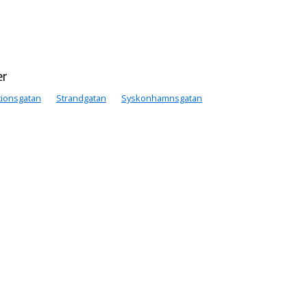
er
tionsgatan
Strandgatan
Syskonhamnsgatan