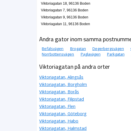
Viktoriagatan 18, 96136 Boden
Viktoriagatan 7, 96136 Boden
Viktoriagatan 9, 96136 Boden
Viktoriagatan 11, 96136 Boden
Andra gator inom samma postnumm
Befälsvägen
Brogatan
Degerbergsvägen
Norrbottensvägen
Paglavägen
Parkgatan
Viktoriagatan på andra orter
Viktoriagatan, Alingsås
Viktoriagatan, Borgholm
Viktoriagatan, Borås
Viktoriagatan, Filipstad
Viktoriagatan, Flen
Viktoriagatan, Göteborg
Viktoriagatan, Habo
Viktoriagatan, Halmstad