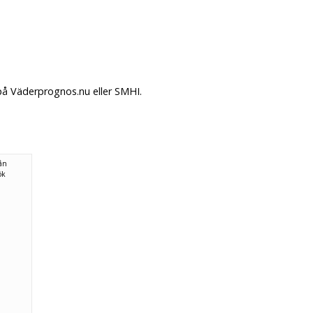
 på Väderprognos.nu eller SMHI.
rån
ök