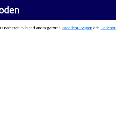
Boden
r i närheten av bland andra gatorna
Intendenturvägen
och
Hedenbr