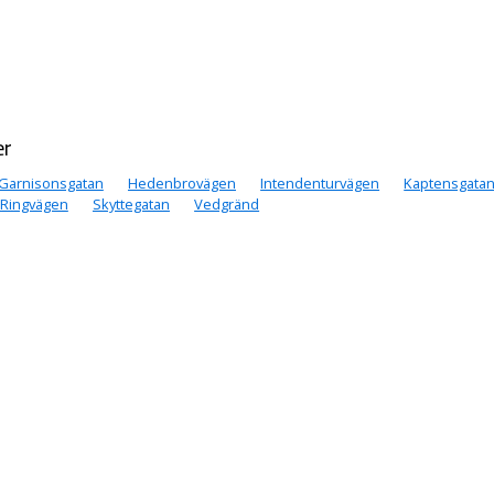
er
Garnisonsgatan
Hedenbrovägen
Intendenturvägen
Kaptensgata
Ringvägen
Skyttegatan
Vedgränd