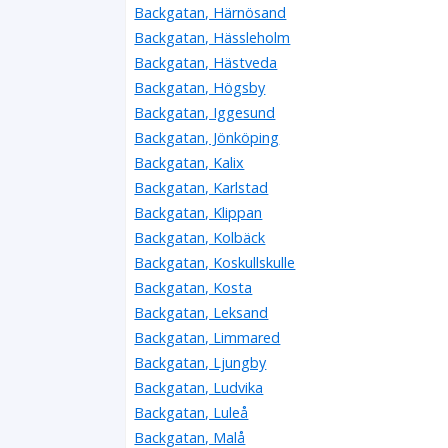
Backgatan, Härnösand
Backgatan, Hässleholm
Backgatan, Hästveda
Backgatan, Högsby
Backgatan, Iggesund
Backgatan, Jönköping
Backgatan, Kalix
Backgatan, Karlstad
Backgatan, Klippan
Backgatan, Kolbäck
Backgatan, Koskullskulle
Backgatan, Kosta
Backgatan, Leksand
Backgatan, Limmared
Backgatan, Ljungby
Backgatan, Ludvika
Backgatan, Luleå
Backgatan, Malå