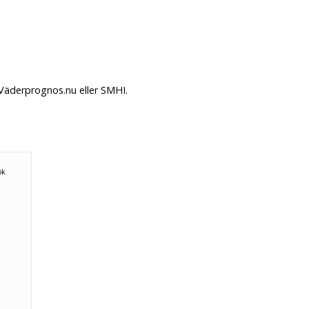
 Väderprognos.nu eller SMHI.
ök