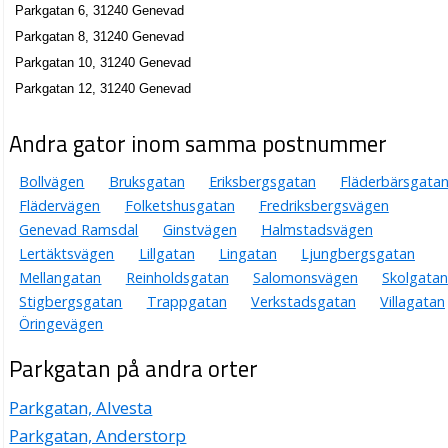
Parkgatan 6, 31240 Genevad
Parkgatan 8, 31240 Genevad
Parkgatan 10, 31240 Genevad
Parkgatan 12, 31240 Genevad
Andra gator inom samma postnummer
Bollvägen
Bruksgatan
Eriksbergsgatan
Fläderbärsgata
Flädervägen
Folketshusgatan
Fredriksbergsvägen
Genevad Ramsdal
Ginstvägen
Halmstadsvägen
Lertäktsvägen
Lillgatan
Lingatan
Ljungbergsgatan
Mellangatan
Reinholdsgatan
Salomonsvägen
Skolgatan
Stigbergsgatan
Trappgatan
Verkstadsgatan
Villagatan
Öringevägen
Parkgatan på andra orter
Parkgatan, Alvesta
Parkgatan, Anderstorp