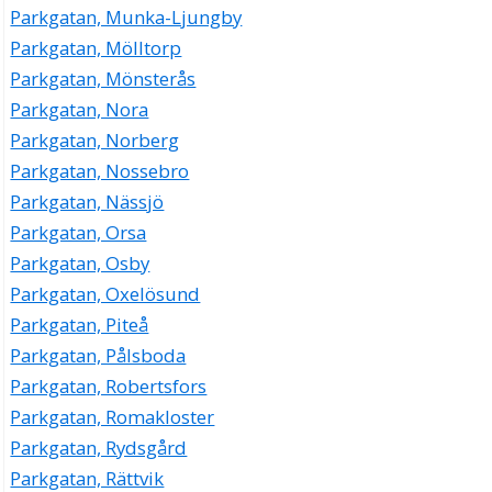
Parkgatan, Munka-Ljungby
Parkgatan, Mölltorp
Parkgatan, Mönsterås
Parkgatan, Nora
Parkgatan, Norberg
Parkgatan, Nossebro
Parkgatan, Nässjö
Parkgatan, Orsa
Parkgatan, Osby
Parkgatan, Oxelösund
Parkgatan, Piteå
Parkgatan, Pålsboda
Parkgatan, Robertsfors
Parkgatan, Romakloster
Parkgatan, Rydsgård
Parkgatan, Rättvik