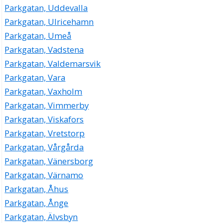
Parkgatan, Uddevalla
Parkgatan, Ulricehamn
Parkgatan, Umeå
Parkgatan, Vadstena
Parkgatan, Valdemarsvik
Parkgatan, Vara
Parkgatan, Vaxholm
Parkgatan, Vimmerby
Parkgatan, Viskafors
Parkgatan, Vretstorp
Parkgatan, Vårgårda
Parkgatan, Vänersborg
Parkgatan, Värnamo
Parkgatan, Åhus
Parkgatan, Ånge
Parkgatan, Älvsbyn