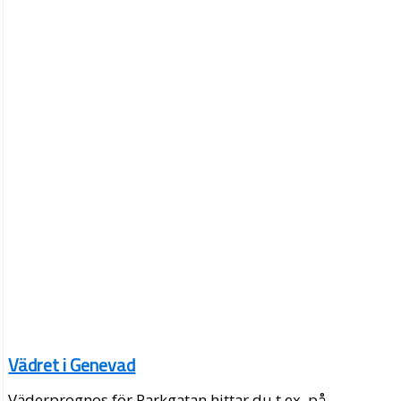
Vädret i Genevad
Väderprognos för Parkgatan hittar du t.ex. på