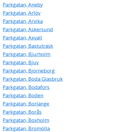
Parkgatan, Aneby
Parkgatan, Arlöv
Parkgatan, Arvika
Parkgatan, Askersund
Parkgatan, Axvall
Parkgatan, Bastuträsk
Parkgatan, Bjurholm
Parkgatan, Bjuv
Parkgatan, Björneborg
Parkgatan, Boda Glasbruk
Parkgatan, Bodafors
Parkgatan, Boden
Parkgatan, Borlänge
Parkgatan, Borås
Parkgatan, Boxholm
Parkgatan, Bromölla