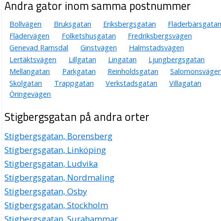
Andra gator inom samma postnummer
Bollvägen
Bruksgatan
Eriksbergsgatan
Fläderbärsgata
Flädervägen
Folketshusgatan
Fredriksbergsvägen
Genevad Ramsdal
Ginstvägen
Halmstadsvägen
Lertäktsvägen
Lillgatan
Lingatan
Ljungbergsgatan
Mellangatan
Parkgatan
Reinholdsgatan
Salomonsväge
Skolgatan
Trappgatan
Verkstadsgatan
Villagatan
Öringevägen
Stigbergsgatan på andra orter
Stigbergsgatan, Borensberg
Stigbergsgatan, Linköping
Stigbergsgatan, Ludvika
Stigbergsgatan, Nordmaling
Stigbergsgatan, Osby
Stigbergsgatan, Stockholm
Stigbergsgatan, Surahammar