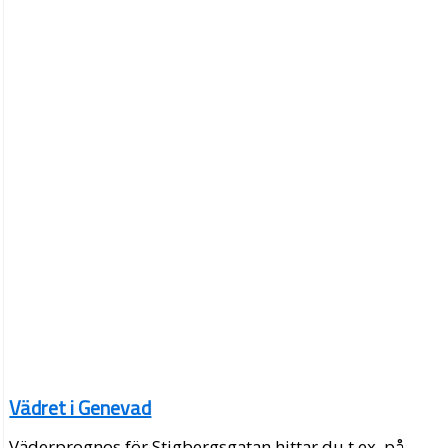
Vädret i Genevad
Väderprognos för Stigbergsgatan hittar du t.ex. på