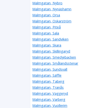
Malmgatan, Nybro
Malmgatan, Nynäshamn
Malmgatan, Orsa
Malmgatan, Oskarström
Malmgatan, Piteå
Malmgatan, Sala
Malmgatan, Sandviken
Malmgatan, Skara
Malmgatan, Skillingaryd
Malmgatan, Smedjebacken
Malmgatan, Smålandsstenar
Malmgatan, Sundsvall
Malmgatan, Säffle
Malmgatan, Taberg
Malmgatan, Tranås
Malmgatan, Vaggeryd
Malmgatan, Varberg
Malmgatan, Vuollerim