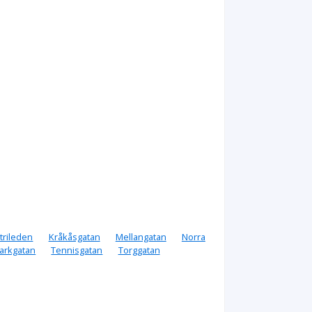
trileden
Kråkåsgatan
Mellangatan
Norra
arkgatan
Tennisgatan
Torggatan