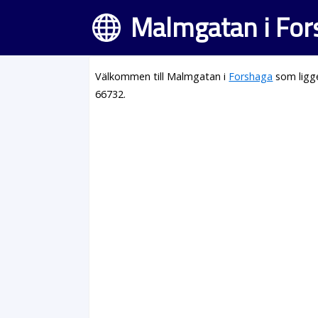
Malmgatan i For
Välkommen till Malmgatan i
Forshaga
som ligge
66732.