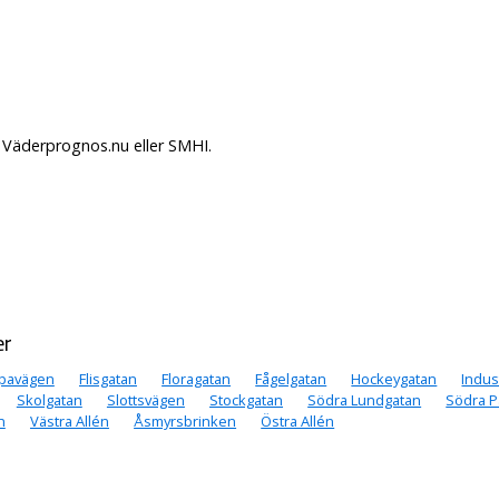
 Väderprognos.nu eller SMHI.
er
pavägen
Flisgatan
Floragatan
Fågelgatan
Hockeygatan
Indus
Skolgatan
Slottsvägen
Stockgatan
Södra Lundgatan
Södra P
n
Västra Allén
Åsmyrsbrinken
Östra Allén