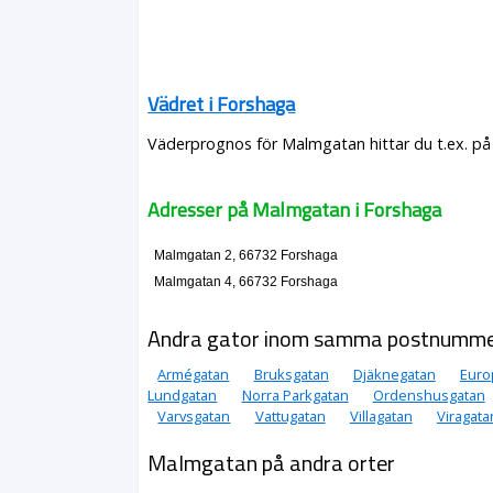
Vädret i Forshaga
Väderprognos för Malmgatan hittar du t.ex. på
Adresser på Malmgatan i Forshaga
Malmgatan 2, 66732 Forshaga
Malmgatan 4, 66732 Forshaga
Andra gator inom samma postnumm
Armégatan
Bruksgatan
Djäknegatan
Euro
Lundgatan
Norra Parkgatan
Ordenshusgatan
Varvsgatan
Vattugatan
Villagatan
Viragata
Malmgatan på andra orter