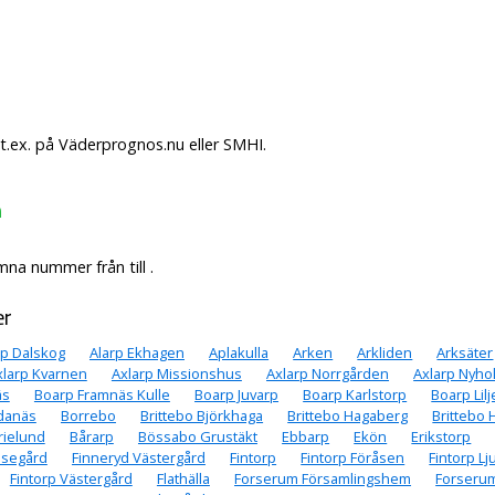
t.ex. på Väderprognos.nu eller SMHI.
m
na nummer från till .
er
rp Dalskog
Alarp Ekhagen
Aplakulla
Arken
Arkliden
Arksäter
xlarp Kvarnen
Axlarp Missionshus
Axlarp Norrgården
Axlarp Nyho
äs
Boarp Framnäs Kulle
Boarp Juvarp
Boarp Karlstorp
Boarp Lil
danäs
Borrebo
Brittebo Björkhaga
Brittebo Hagaberg
Brittebo
rielund
Bårarp
Bössabo Grustäkt
Ebbarp
Ekön
Erikstorp
lsegård
Finneryd Västergård
Fintorp
Fintorp Föråsen
Fintorp L
Fintorp Västergård
Flathälla
Forserum Församlingshem
Forserum