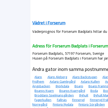
Vädret i Forserum
Väderprognos för Forserum Badplats hittar du 
Adress för Forserum Badplats i Forseru
Forserum Badplats, 57197 Forserum, Sverige
Husen på Forserum Badplats i Forserum har jäm
Andra gator inom samma postnumm
Alarp
Alarp Aleberg
Alarp Backstugan
Ala
Fridhem
Axlarp Gamlegård
Axlarp Kullen
A
Ängsbacken
Björkdala
Boarp
Boarp Framn
Boarps Kvarn
Boarps Kvarngård
Boda
Bo
Broddarp Spelmansgården
Byhult
Byhult Ma
Fagerkullen
Fallnäs
Finneryd
Finneryd Frä
Norregård
Fintorp Nydala
Fintorp Sörgården