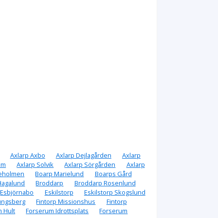
Axlarp Axbo
Axlarp Dejlagården
Axlarp
lm
Axlarp Solvik
Axlarp Sörgården
Axlarp
jeholmen
Boarp Marielund
Boarps Gård
 Hagalund
Broddarp
Broddarp Rosenlund
Esbjörnabo
Eskilstorp
Eskilstorp Skogslund
jungsberg
Fintorp Missionshus
Fintorp
 Hult
Forserum Idrottsplats
Forserum