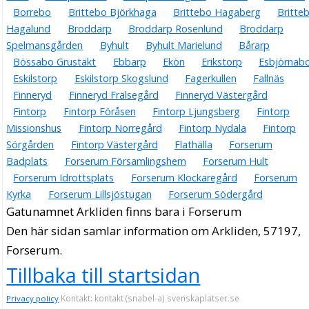
Borrebo
Brittebo Björkhaga
Brittebo Hagaberg
Britte
Hagalund
Broddarp
Broddarp Rosenlund
Broddarp
Spelmansgården
Byhult
Byhult Marielund
Bårarp
Bössabo Grustäkt
Ebbarp
Ekön
Erikstorp
Esbjörnab
Eskilstorp
Eskilstorp Skogslund
Fagerkullen
Fallnäs
Finneryd
Finneryd Frälsegård
Finneryd Västergård
Fintorp
Fintorp Föråsen
Fintorp Ljungsberg
Fintorp
Missionshus
Fintorp Norregård
Fintorp Nydala
Fintorp
Sörgården
Fintorp Västergård
Flathälla
Forserum
Badplats
Forserum Församlingshem
Forserum Hult
Forserum Idrottsplats
Forserum Klockaregård
Forserum
Kyrka
Forserum Lillsjöstugan
Forserum Södergård
Gatunamnet Arkliden finns bara i Forserum
Den här sidan samlar information om Arkliden, 57197,
Forserum.
Tillbaka till startsidan
Kontakt: kontakt (snabel-a) svenskaplatser.se
Privacy policy