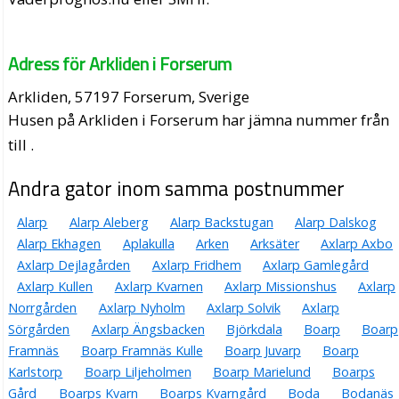
Adress för Arkliden i Forserum
Arkliden, 57197 Forserum, Sverige
Husen på Arkliden i Forserum har jämna nummer från
till .
Andra gator inom samma postnummer
Alarp
Alarp Aleberg
Alarp Backstugan
Alarp Dalskog
Alarp Ekhagen
Aplakulla
Arken
Arksäter
Axlarp Axbo
Axlarp Dejlagården
Axlarp Fridhem
Axlarp Gamlegård
Axlarp Kullen
Axlarp Kvarnen
Axlarp Missionshus
Axlarp
Norrgården
Axlarp Nyholm
Axlarp Solvik
Axlarp
Sörgården
Axlarp Ängsbacken
Björkdala
Boarp
Boarp
Framnäs
Boarp Framnäs Kulle
Boarp Juvarp
Boarp
Karlstorp
Boarp Liljeholmen
Boarp Marielund
Boarps
Gård
Boarps Kvarn
Boarps Kvarngård
Boda
Bodanäs