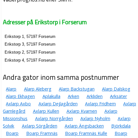
Adresser på Erikstorp i Forserum
Erikstorp 1, 57197 Forserum
Erikstorp 3, 57197 Forserum
Erikstorp 2, 57197 Forserum
Erikstorp 4, 57197 Forserum
Andra gator inom samma postnummer
Alarp
Alarp Aleberg
Alarp Backstugan
Alarp Dalskog
Alarp Ekhagen
Aplakulla
Arken
Arkliden
Arksäter
Axlarp Axbo
Axlarp Dejlagården
Axlarp Fridhem
Axlarp
Gamlegård
Axlarp Kullen
Axlarp Kvarnen
Axlarp
Missionshus
Axlarp Norrgården
Axlarp Nyholm
Axlarp
Solvik
Axlarp Sörgården
Axlarp Ängsbacken
Björkdala
Boarp
Boarp Framnäs
Boarp Framnäs Kulle
Boarp