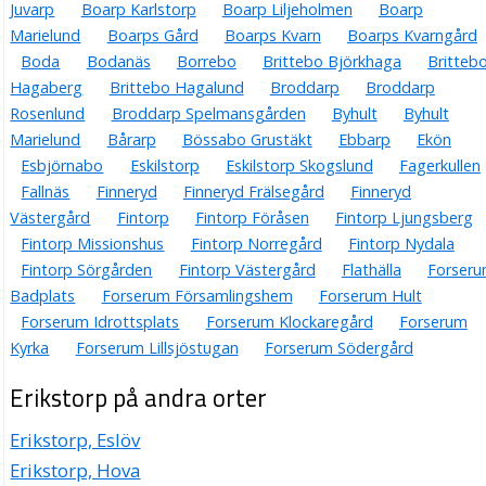
Juvarp
Boarp Karlstorp
Boarp Liljeholmen
Boarp
Marielund
Boarps Gård
Boarps Kvarn
Boarps Kvarngård
Boda
Bodanäs
Borrebo
Brittebo Björkhaga
Britteb
Hagaberg
Brittebo Hagalund
Broddarp
Broddarp
Rosenlund
Broddarp Spelmansgården
Byhult
Byhult
Marielund
Bårarp
Bössabo Grustäkt
Ebbarp
Ekön
Esbjörnabo
Eskilstorp
Eskilstorp Skogslund
Fagerkullen
Fallnäs
Finneryd
Finneryd Frälsegård
Finneryd
Västergård
Fintorp
Fintorp Föråsen
Fintorp Ljungsberg
Fintorp Missionshus
Fintorp Norregård
Fintorp Nydala
Fintorp Sörgården
Fintorp Västergård
Flathälla
Forser
Badplats
Forserum Församlingshem
Forserum Hult
Forserum Idrottsplats
Forserum Klockaregård
Forserum
Kyrka
Forserum Lillsjöstugan
Forserum Södergård
Erikstorp på andra orter
Erikstorp, Eslöv
Erikstorp, Hova