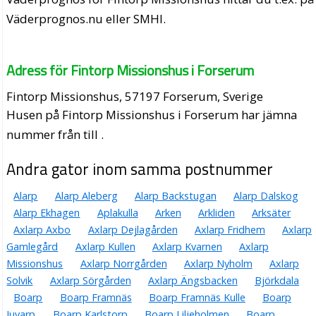
Väderprognos.nu eller SMHI.
Adress för Fintorp Missionshus i Forserum
Fintorp Missionshus, 57197 Forserum, Sverige
Husen på Fintorp Missionshus i Forserum har jämna
nummer från till .
Andra gator inom samma postnummer
Alarp
Alarp Aleberg
Alarp Backstugan
Alarp Dalskog
Alarp Ekhagen
Aplakulla
Arken
Arkliden
Arksäter
Axlarp Axbo
Axlarp Dejlagården
Axlarp Fridhem
Axlarp
Gamlegård
Axlarp Kullen
Axlarp Kvarnen
Axlarp
Missionshus
Axlarp Norrgården
Axlarp Nyholm
Axlarp
Solvik
Axlarp Sörgården
Axlarp Ängsbacken
Björkdala
Boarp
Boarp Framnäs
Boarp Framnäs Kulle
Boarp
Juvarp
Boarp Karlstorp
Boarp Liljeholmen
Boarp