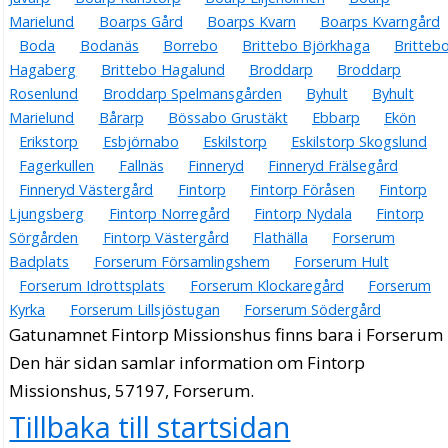
Marielund
Boarps Gård
Boarps Kvarn
Boarps Kvarngård
Boda
Bodanäs
Borrebo
Brittebo Björkhaga
Britteb
Hagaberg
Brittebo Hagalund
Broddarp
Broddarp
Rosenlund
Broddarp Spelmansgården
Byhult
Byhult
Marielund
Bårarp
Bössabo Grustäkt
Ebbarp
Ekön
Erikstorp
Esbjörnabo
Eskilstorp
Eskilstorp Skogslund
Fagerkullen
Fallnäs
Finneryd
Finneryd Frälsegård
Finneryd Västergård
Fintorp
Fintorp Föråsen
Fintorp
Ljungsberg
Fintorp Norregård
Fintorp Nydala
Fintorp
Sörgården
Fintorp Västergård
Flathälla
Forserum
Badplats
Forserum Församlingshem
Forserum Hult
Forserum Idrottsplats
Forserum Klockaregård
Forserum
Kyrka
Forserum Lillsjöstugan
Forserum Södergård
Gatunamnet Fintorp Missionshus finns bara i Forserum
Den här sidan samlar information om Fintorp
Missionshus, 57197, Forserum.
Tillbaka till startsidan