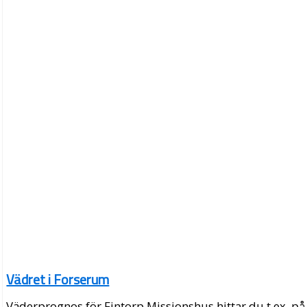
Vädret i Forserum
Väderprognos för Fintorp Missionshus hittar du t.ex. på