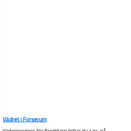
Vädret i Forserum
Väderprognos för Broddarp hittar du t.ex. på