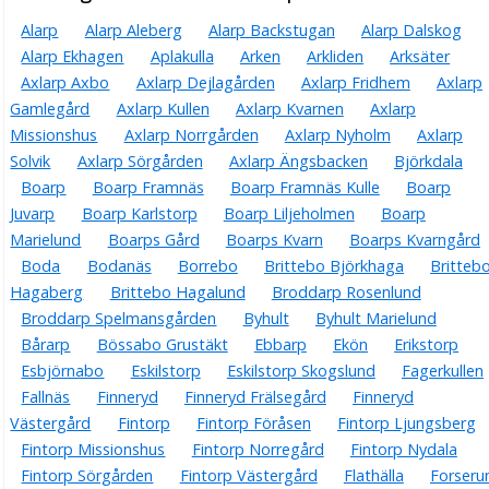
Alarp
Alarp Aleberg
Alarp Backstugan
Alarp Dalskog
Alarp Ekhagen
Aplakulla
Arken
Arkliden
Arksäter
Axlarp Axbo
Axlarp Dejlagården
Axlarp Fridhem
Axlarp
Gamlegård
Axlarp Kullen
Axlarp Kvarnen
Axlarp
Missionshus
Axlarp Norrgården
Axlarp Nyholm
Axlarp
Solvik
Axlarp Sörgården
Axlarp Ängsbacken
Björkdala
Boarp
Boarp Framnäs
Boarp Framnäs Kulle
Boarp
Juvarp
Boarp Karlstorp
Boarp Liljeholmen
Boarp
Marielund
Boarps Gård
Boarps Kvarn
Boarps Kvarngård
Boda
Bodanäs
Borrebo
Brittebo Björkhaga
Britteb
Hagaberg
Brittebo Hagalund
Broddarp Rosenlund
Broddarp Spelmansgården
Byhult
Byhult Marielund
Bårarp
Bössabo Grustäkt
Ebbarp
Ekön
Erikstorp
Esbjörnabo
Eskilstorp
Eskilstorp Skogslund
Fagerkullen
Fallnäs
Finneryd
Finneryd Frälsegård
Finneryd
Västergård
Fintorp
Fintorp Föråsen
Fintorp Ljungsberg
Fintorp Missionshus
Fintorp Norregård
Fintorp Nydala
Fintorp Sörgården
Fintorp Västergård
Flathälla
Forser