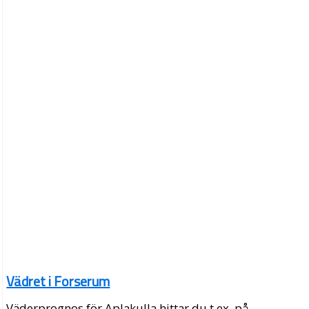
Vädret i Forserum
Väderprognos för Aplakulla hittar du t.ex. på