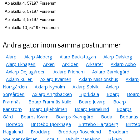
Aplakulla 4, 57197 Forserum
Aplakulla 6, 57197 Forserum
Aplakulla 8, 57197 Forserum
Aplakulla 10, 57197 Forserum
Andra gator inom samma postnummer
Alarp
Alarp Aleberg
Alarp Backstugan
Alarp Dalskog
Alarp Ekhagen
Arken
Arkliden
Arksäter
Axlarp Axbo
Axlarp Dejlagården
Axlarp Fridhem
Axlarp Gamlegård
Axlarp Kullen
Axlarp Kvarnen
Axlarp Missionshus
Axlarp
Norrgården
Axlarp Nyholm
Axlarp Solvik
Axlarp
Sörgården
Axlarp Ängsbacken
Björkdala
Boarp
Boarp
Framnäs
Boarp Framnäs Kulle
Boarp Juvarp
Boarp
Karlstorp
Boarp Liljeholmen
Boarp Marielund
Boarps
Gård
Boarps Kvarn
Boarps Kvarngård
Boda
Bodanäs
Borrebo
Brittebo Björkhaga
Brittebo Hagaberg
Britte
Hagalund
Broddarp
Broddarp Rosenlund
Broddarp
Spelmansgården
Byhult
Byhult Marielund
Bårarp