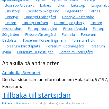
Bössabo Grustäkt
Ebbarp
Ekön
Erikstorp
Esbjörnab
Eskilstorp
Eskilstorp Skogslund
Fagerkullen
Fallnäs
Finneryd
Finneryd Frälsegård
Finneryd Västergård
Fintorp
Fintorp Föråsen
Fintorp Ljungsberg
Fintorp
Missionshus
Fintorp Norregård
Fintorp Nydala
Fintorp
Sörgården
Fintorp Västergård
Flathälla
Forserum
Badplats
Forserum Församlingshem
Forserum Hult
Forserum Idrottsplats
Forserum Klockaregård
Forserum
Kyrka
Forserum Lillsjöstugan
Forserum Södergård
Aplakulla på andra orter
Aplakulla, Bredared
Den här sidan samlar information om Aplakulla, 57197,
Forserum.
Tillbaka till startsidan
Kontakt: kontakt (snabel-a) svenskaplatser.se
Privacy policy