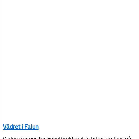
Vädret i Falun
Väderprognos för Engelbrektsgatan hittar du t.ex. på