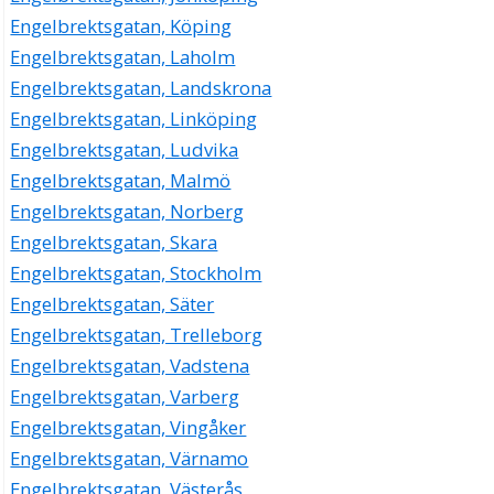
Pollack Stig Gustav Olsson
Engelbrektsgatan, Köping
023-40856
Engelbrektsgatan, Laholm
Engelbrektsgatan 54 Lgh 1101, 79160 Falun
Engelbrektsgatan, Landskrona
Karlsson, Roger Arne
Engelbrektsgatan, Linköping
0243-226962
Engelbrektsgatan 56 Lgh 1202, 79160 Falun
Engelbrektsgatan, Ludvika
AB Ingemar in global emerging market
Engelbrektsgatan, Malmö
Karl Ingemar Hellman
Engelbrektsgatan, Norberg
Engelbrektsgatan 69 B, 79173 Falun
Engelbrektsgatan, Skara
Engelbrektsgatan, Stockholm
Båtsarvet Företagstjänst AB
Engelbrektsgatan, Säter
Anna Kristina Stenberg
Engelbrektsgatan, Trelleborg
070-6711075
Engelbrektsgatan 69 B, 79173 Falun
Engelbrektsgatan, Vadstena
Durbit AB
Engelbrektsgatan, Varberg
Dick Urban Stenberg
Engelbrektsgatan, Vingåker
Engelbrektsgatan 69 B, 79173 Falun
Engelbrektsgatan, Värnamo
Engelbrektsgatan, Västerås