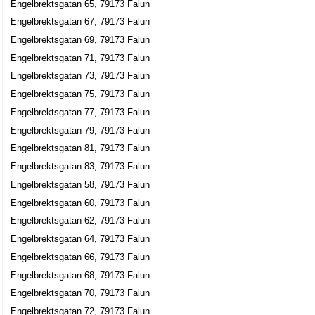
Engelbrektsgatan 65, 79173 Falun
Leark AB
Engelbrektsgatan 67, 79173 Falun
Leif Karl Otto Engdahl
Engelbrektsgatan 69, 79173 Falun
Engelbrektsgatan 34, 79160 Falun
Engelbrektsgatan 71, 79173 Falun
Milton's Farm AB
Engelbrektsgatan 73, 79173 Falun
Karl-Erik Zachris Emanuel Westling
Engelbrektsgatan 75, 79173 Falun
070-2149094
Engelbrektsgatan 77, 79173 Falun
Engelbrektsgatan 34, 79160 Falun
Engelbrektsgatan 79, 79173 Falun
Mondo arkitekter AB
Engelbrektsgatan 81, 79173 Falun
Kjell Arne Wahlström
Engelbrektsgatan 83, 79173 Falun
023-705300
Engelbrektsgatan 58, 79173 Falun
Engelbrektsgatan 34, 79160 Falun
Engelbrektsgatan 60, 79173 Falun
Mondo arkitekter Dalarna AB
Engelbrektsgatan 62, 79173 Falun
Kristinn Björgvinsson
Engelbrektsgatan 64, 79173 Falun
023-705300
Engelbrektsgatan 34, 79160 Falun
Engelbrektsgatan 66, 79173 Falun
Engelbrektsgatan 68, 79173 Falun
Mondo arkitekter Falun AB
Engelbrektsgatan 70, 79173 Falun
Kristinn Björgvinsson
Engelbrektsgatan 72, 79173 Falun
023-705300