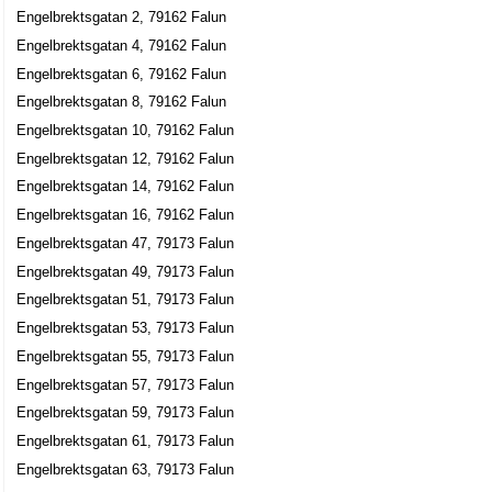
Engelbrektsgatan 2, 79162 Falun
Else-Gun Olsson
Engelbrektsgatan 4, 79162 Falun
023-23846
Engelbrektsgatan 16 C, 79162 Falun
Engelbrektsgatan 6, 79162 Falun
Jetzy
Engelbrektsgatan 8, 79162 Falun
Engelbrektsgatan 10, 79162 Falun
Jan-Erik Holmberg
023-10032
Engelbrektsgatan 12, 79162 Falun
Engelbrektsgatan 2 F, 79162 Falun
Engelbrektsgatan 14, 79162 Falun
Aktiv Hobby AB
Engelbrektsgatan 16, 79162 Falun
Jan-Erik Holmberg
Engelbrektsgatan 47, 79173 Falun
023-17192
Engelbrektsgatan 49, 79173 Falun
Engelbrektsgatan 2 F, 79162 Falun
Engelbrektsgatan 51, 79173 Falun
Julove Holding AB
Engelbrektsgatan 53, 79173 Falun
Olof Lars Gunnar Rönnbäck
Engelbrektsgatan 55, 79173 Falun
Engelbrektsgatan 2 G, 79162 Falun
Engelbrektsgatan 57, 79173 Falun
Engelbrektsgatan 59, 79173 Falun
Mats Jonsson
Engelbrektsgatan 61, 79173 Falun
023-26890
Engelbrektsgatan 3, 79162 Falun
Engelbrektsgatan 63, 79173 Falun