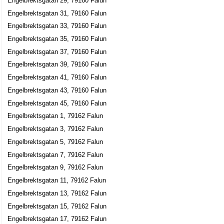
Engelbrektsgatan 29, 79160 Falun
ÄJDI INVEST AB
Engelbrektsgatan 31, 79160 Falun
Kjell Sune Carlsson
Engelbrektsgatan 33, 79160 Falun
023-20777
Engelbrektsgatan 35, 79160 Falun
Engelbrektsgatan 16, 79162 Falun
Engelbrektsgatan 37, 79160 Falun
Fastighetsbolaget Svärdet HB
Engelbrektsgatan 39, 79160 Falun
023-20777
Engelbrektsgatan 16 1 Tr, 79162 Falun
Engelbrektsgatan 41, 79160 Falun
AB Lenka
Engelbrektsgatan 43, 79160 Falun
Engelbrektsgatan 45, 79160 Falun
Kjell Sune Carlsson
023-20777
Engelbrektsgatan 1, 79162 Falun
Engelbrektsgatan 16 1 Tr, 79162 Falun
Engelbrektsgatan 3, 79162 Falun
Gläntan Förvaltningsaktiebolag
Engelbrektsgatan 5, 79162 Falun
Kjell Sune Carlsson
Engelbrektsgatan 7, 79162 Falun
023-27800
Engelbrektsgatan 9, 79162 Falun
Engelbrektsgatan 16 1 Tr, 79162 Falun
Engelbrektsgatan 11, 79162 Falun
Gruvdrängen AB
Engelbrektsgatan 13, 79162 Falun
Kjell Sune Carlsson
Engelbrektsgatan 15, 79162 Falun
023-20767
Engelbrektsgatan 17, 79162 Falun
Engelbrektsgatan 16 1 Tr, 79162 Falun