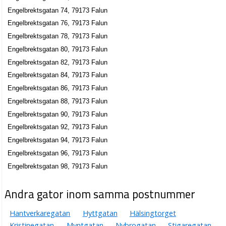
Engelbrektsgatan 34, 79160 Falun
Engelbrektsgatan 74, 79173 Falun
Karl Erik Eriksson
Engelbrektsgatan 76, 79173 Falun
023-24554
Engelbrektsgatan 78, 79173 Falun
Engelbrektsgatan 39 Lgh 1202, 79160 Falun
Engelbrektsgatan 80, 79173 Falun
Kerstin Hyckenberg
Engelbrektsgatan 82, 79173 Falun
023-27528
Engelbrektsgatan 84, 79173 Falun
Engelbrektsgatan 39 Lgh 1203, 79160 Falun
Engelbrektsgatan 86, 79173 Falun
BRF Elsborgs Slott
Engelbrektsgatan 88, 79173 Falun
Jan Olov Nilsson
Engelbrektsgatan 90, 79173 Falun
Engelbrektsgatan 4, 79162 Falun
Engelbrektsgatan 92, 79173 Falun
Engelbrektsgatan 94, 79173 Falun
Ann-Kristin Sjons Nilsson
Engelbrektsgatan 96, 79173 Falun
Engelbrektsgatan 4 Lgh 1104, 79162 Falun
Engelbrektsgatan 98, 79173 Falun
Ulf Hansson
Andra gator inom samma postnummer
Ulf Janis
0246-60157
Hantverkaregatan
Hyttgatan
Hälsingtorget
Engelbrektsgatan 4 Lgh 1204, 79162 Falun
Kristinegatan
Myntgatan
Nybrogatan
Stigaregatan