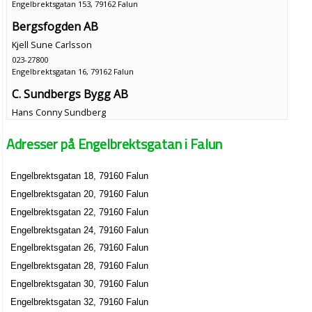
Engelbrektsgatan 153, 79162 Falun
Bergsfogden AB
Kjell Sune Carlsson
023-27800
Engelbrektsgatan 16, 79162 Falun
C. Sundbergs Bygg AB
Hans Conny Sundberg
023-18508
Adresser på Engelbrektsgatan i Falun
Engelbrektsgatan 16, 79162 Falun
Christer Sammils Sam Bygg AB
Engelbrektsgatan 18, 79160 Falun
Bengt Christer Sammils
Engelbrektsgatan 20, 79160 Falun
023-28010
Engelbrektsgatan 16, 79162 Falun
Engelbrektsgatan 22, 79160 Falun
Gruvstaden AB
Engelbrektsgatan 24, 79160 Falun
Kjell Sune Carlsson
Engelbrektsgatan 26, 79160 Falun
023-20777
Engelbrektsgatan 28, 79160 Falun
Engelbrektsgatan 16, 79162 Falun
Engelbrektsgatan 30, 79160 Falun
Grycken AB
Engelbrektsgatan 32, 79160 Falun