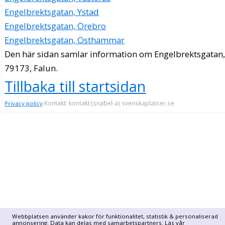
IGS ITSISU Global Services AB
Engelbrektsgatan, Ystad
Kjell Stefan Bergström
Engelbrektsgatan, Örebro
Engelbrektsgatan 69 B, 79173 Falun
Engelbrektsgatan, Östhammar
Ulrika Sieder Terapi/Coaching AB
Den här sidan samlar information om Engelbrektsgatan
Hedvig Ulrika Margareta Sieder Hedin
79173, Falun.
Engelbrektsgatan 71, 79173 Falun
Tillbaka till startsidan
Viktoria Matsegård
Kontakt: kontakt (snabel-a) svenskaplatser.se
Privacy policy
Engelbrektsgatan 77, 79173 Falun
Kentaur Läderverkstad och sadelmakeri
Birgit Ulla Köster
023-39333
Engelbrektsgatan 8 Lgh 1102, 79162 Falun
Runehagens Teleteknik AB
Lars Daniel Johansson
018-557140
Webbplatsen använder kakor för funktionalitet, statistik & personaliserad
Engelbrektsgatan 9, 79162 Falun
annonsering. Data kan delas med samarbetspartners. Läs vår