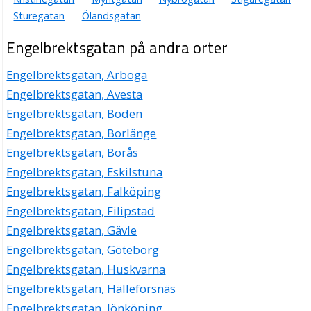
Yvonne Jannes
Sturegatan
Ölandsgatan
023-22613
Engelbrektsgatan 41 Lgh 1002, 79160 Falun
Engelbrektsgatan på andra orter
Indon
Engelbrektsgatan, Arboga
Leif Göran Kronqvist
023-69125
Engelbrektsgatan, Avesta
Engelbrektsgatan 45 Lgh 1201, 79160 Falun
Engelbrektsgatan, Boden
Antikkonsult - Åke Eriksson
Engelbrektsgatan, Borlänge
Axel Erik Åke Eriksson
Engelbrektsgatan, Borås
0246-51275
Engelbrektsgatan 45 Lgh 1302, 79160 Falun
Engelbrektsgatan, Eskilstuna
Olsson, Per Ola
Engelbrektsgatan, Falköping
023-32689
Engelbrektsgatan, Filipstad
Engelbrektsgatan 53 A Lgh 1002, 79173 Falun
Engelbrektsgatan, Gävle
Dala Dokumentservice
Engelbrektsgatan, Göteborg
Sylvia Lomaeus
Engelbrektsgatan, Huskvarna
023-40370
Engelbrektsgatan 54 Lgh 1101, 79160 Falun
Engelbrektsgatan, Hälleforsnäs
Grycksbo Miljöservice
Engelbrektsgatan, Jönköping