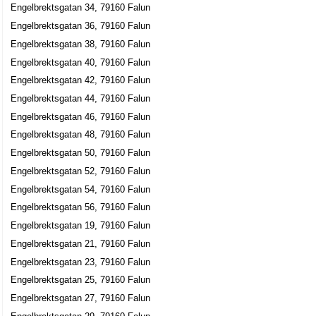
Kjell Sune Carlsson
Engelbrektsgatan 34, 79160 Falun
023-18552
Engelbrektsgatan 36, 79160 Falun
Engelbrektsgatan 16, 79162 Falun
Engelbrektsgatan 38, 79160 Falun
Guldstigen Fastigheter AB
Engelbrektsgatan 40, 79160 Falun
Kjell Sune Carlsson
Engelbrektsgatan 42, 79160 Falun
0152-32718
Engelbrektsgatan 16, 79162 Falun
Engelbrektsgatan 44, 79160 Falun
Engelbrektsgatan 46, 79160 Falun
Karlslund i Falun AB
Engelbrektsgatan 48, 79160 Falun
Kjell Sune Carlsson
Engelbrektsgatan 50, 79160 Falun
023-18552
Engelbrektsgatan 16, 79162 Falun
Engelbrektsgatan 52, 79160 Falun
SHA management Consulting AB
Engelbrektsgatan 54, 79160 Falun
Sten Hubert Larsson
Engelbrektsgatan 56, 79160 Falun
Engelbrektsgatan 16, 79162 Falun
Engelbrektsgatan 19, 79160 Falun
Engelbrektsgatan 21, 79160 Falun
Vandraren AB
Engelbrektsgatan 23, 79160 Falun
Lars Göran Sundberg
Engelbrektsgatan 25, 79160 Falun
023-27800
Engelbrektsgatan 27, 79160 Falun
Engelbrektsgatan 16, 79162 Falun