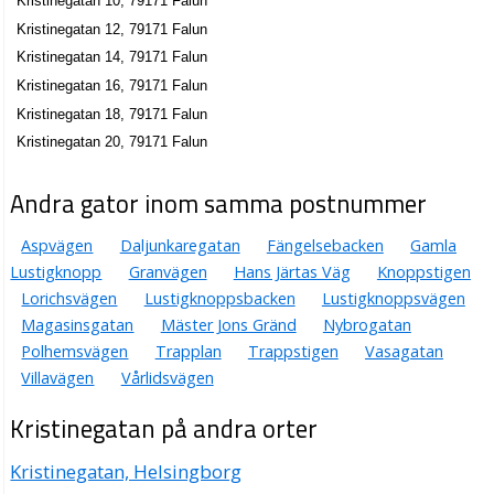
Kristinegatan 10, 79171 Falun
Kepos Förvaltning AB
Kristinegatan 12, 79171 Falun
Anders Rikard Hellstrand
Kristinegatan 14, 79171 Falun
Kristinegatan 27, 79160 Falun
Kristinegatan 16, 79171 Falun
Kristinegatan 18, 79171 Falun
Winterblot Capital AB
Kristinegatan 20, 79171 Falun
Anders Rikard Hellstrand
023-34800
Kristinegatan 27, 79160 Falun
Andra gator inom samma postnummer
Gamla Brandstationen AB
Aspvägen
Daljunkaregatan
Fängelsebacken
Gamla
Lars Ola Pontus Strålin
Lustigknopp
Granvägen
Hans Järtas Väg
Knoppstigen
Kristinegatan 29, 79160 Falun
Lorichsvägen
Lustigknoppsbacken
Lustigknoppsvägen
Magasinsgatan
Mäster Jons Gränd
Nybrogatan
Mathias Karlsson Häströrelse
Polhemsvägen
Trapplan
Trappstigen
Vasagatan
Gustav Mathias Karlsson
Villavägen
Vårlidsvägen
0591-20183
Kristinegatan 7 B Lgh 1103, 79171 Falun
Kristinegatan på andra orter
Fény Maskin AB
Tom Georg Olsmats
Kristinegatan, Helsingborg
0246-23184