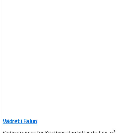
Vädret i Falun
Väderprognos för Kristinegatan hittar du t.ex. på