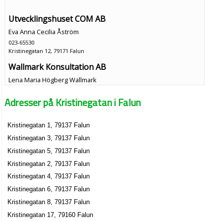
Utvecklingshuset COM AB
Eva Anna Cecilia Åström
023-65530
Kristinegatan 12, 79171 Falun
Wallmark Konsultation AB
Lena Maria Högberg Wallmark
Kristinegatan 12, 79171 Falun
Adresser på Kristinegatan i Falun
Föreningen Ria Hela Människan I Falun
Kristinegatan 1, 79137 Falun
023-14590
Kristinegatan 17, 79160 Falun
Kristinegatan 3, 79137 Falun
90 Grader
Kristinegatan 5, 79137 Falun
Helena Birgitta Andersson
Kristinegatan 2, 79137 Falun
023-69679
Kristinegatan 4, 79137 Falun
Kristinegatan 18, 79171 Falun
Kristinegatan 6, 79137 Falun
AB Bröderna Lundquist
Kristinegatan 8, 79137 Falun
Alf Percy Jörgen Lundqvist
Kristinegatan 17, 79160 Falun
023-711771