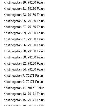
Kristinegatan 19, 79160 Falun
Kristinegatan 23-25, 79160 Falun
Kristinegatan 21, 79160 Falun
HB Svelanders Fastighetsförmedling
Kristinegatan 23, 79160 Falun
023-25500
Kristinegatan 25, 79160 Falun
Kristinegatan 27, 79160 Falun
Kristinegatan 27, 79160 Falun
Kepos Mitt M1:2 KB
Kristinegatan 29, 79160 Falun
Kristinegatan 27, 79160 Falun
Kristinegatan 31, 79160 Falun
Kepos Sweden KB
Kristinegatan 26, 79160 Falun
Kristinegatan 27, 79160 Falun
Kristinegatan 28, 79160 Falun
Kristinegatan 30, 79160 Falun
CABISÅ AB
Kristinegatan 32, 79160 Falun
Sven Åke Svelander
Kristinegatan 34, 79160 Falun
023-783020
Kristinegatan 7, 79171 Falun
Kristinegatan 27, 79160 Falun
Kristinegatan 9, 79171 Falun
Kepos AB
Kristinegatan 11, 79171 Falun
Anders Rikard Hellstrand
Kristinegatan 13, 79171 Falun
023-34800
Kristinegatan 15, 79171 Falun
Kristinegatan 27, 79160 Falun