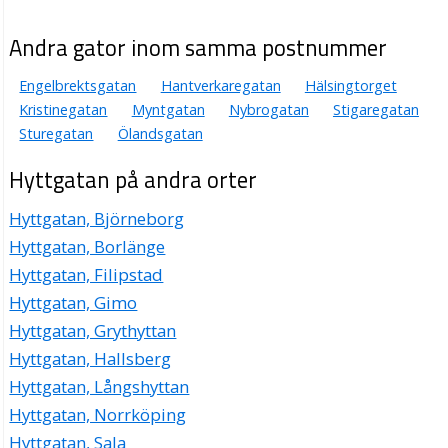
Dala Impex AB
Leif Peter Bergqvist
Andra gator inom samma postnummer
Hyttgatan 88, 79173 Falun
Engelbrektsgatan
Hantverkaregatan
Hälsingtorget
Peter Bergqvist Rör i Falun AB
Kristinegatan
Myntgatan
Nybrogatan
Stigaregatan
Sturegatan
Ölandsgatan
Leif Peter Bergqvist
Hyttgatan 88, 79173 Falun
Hyttgatan på andra orter
Noberius, Rickard
Hyttgatan, Björneborg
018-521595
Hyttgatan, Borlänge
Hyttgatan 9 Lgh 1001, 79162 Falun
Hyttgatan, Filipstad
Malin Berglund
Hyttgatan, Gimo
070-2163452
Hyttgatan 9 Lgh 1102, 79162 Falun
Hyttgatan, Grythyttan
Hyttgatan, Hallsberg
Hyttgatan, Långshyttan
Hyttgatan, Norrköping
Hyttgatan, Sala