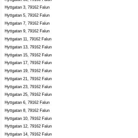
Veronica Therese Johansson
Hyttgatan 3, 79162 Falun
Hyttgatan 39 B, 79160 Falun
Hyttgatan 5, 79162 Falun
Hyttgatan 7, 79162 Falun
Strålin, Ola
Hyttgatan 9, 79162 Falun
023-7022997
Hyttgatan 45 B Lgh 1102, 79160 Falun
Hyttgatan 11, 79162 Falun
Staffansson, Lena
Hyttgatan 13, 79162 Falun
Hyttgatan 48 A Lgh 1303, 79160 Falun
Hyttgatan 15, 79162 Falun
Hyttgatan 17, 79162 Falun
Rörs, Lars-Jöran Sigurd
Hyttgatan 19, 79162 Falun
0225-65031
Hyttgatan 21, 79162 Falun
Hyttgatan 48 B Lgh 1303, 79160 Falun
Hyttgatan 23, 79162 Falun
Pretend AB
Hyttgatan 25, 79162 Falun
Jonas Karl Erik Wahlstrand
Hyttgatan 6, 79162 Falun
Hyttgatan 56 A, 79160 Falun
Hyttgatan 8, 79162 Falun
Hyttgatan 10, 79162 Falun
Rolf Jonsson
Hyttgatan 12, 79162 Falun
023-18399
Hyttgatan 56 B Lgh 1101, 79160 Falun
Hyttgatan 14, 79162 Falun