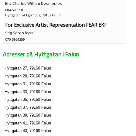
Eric Charles William Desmeules
08-6500650
Hyttgatan 24 Lgh 1002, 79162 Falun
For Exclusive Artist Representation FEAR EKF
Stig Sören Ryss
070-5924259
Hyttgatan 28, 79162 Falun
Adresser på Hyttgatan i Falun
F:a Anders Engström IT Strategi & Management
Anders Kristian Engström
Hyttgatan 27, 79160 Falun
Hyttgatan 28 A, 79162 Falun
Hyttgatan 29, 79160 Falun
Rolf Schelvander Konsult AB
Hyttgatan 31, 79160 Falun
Rolf Schelvander
Hyttgatan 33, 79160 Falun
0225-41204
Hyttgatan 35, 79160 Falun
Hyttgatan 31 E, 79160 Falun
Hyttgatan 37, 79160 Falun
Larsson, Urbanh
Hyttgatan 39, 79160 Falun
0250-17911
Hyttgatan 41, 79160 Falun
Hyttgatan 31 K, 79160 Falun
Hyttgatan 43, 79160 Falun
Firma Eva Björnsen