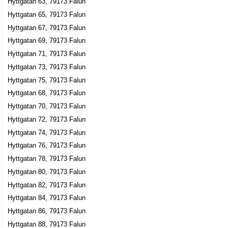
Hyttgatan 63, 79173 Falun
Engström musik
Hyttgatan 65, 79173 Falun
Lars Martin Engström
Hyttgatan 67, 79173 Falun
023-14365
Hyttgatan 69, 79173 Falun
Hyttgatan 72 C Lgh 1103, 79173 Falun
Hyttgatan 71, 79173 Falun
BHS konsult & trading AB
Hyttgatan 73, 79173 Falun
Bengt Håkan Svelander
Hyttgatan 75, 79173 Falun
Hyttgatan 76 A, 79173 Falun
Hyttgatan 68, 79173 Falun
Hyttgatan 70, 79173 Falun
Svärdström, Lillemor
Hyttgatan 72, 79173 Falun
023-29036
Hyttgatan 76 A Lgh 1101, 79173 Falun
Hyttgatan 74, 79173 Falun
Hyttgatan 76, 79173 Falun
Björklund, Margitta
Hyttgatan 78, 79173 Falun
023-41041
Hyttgatan 76 B Lgh 1102, 79173 Falun
Hyttgatan 80, 79173 Falun
Hanssons Damfrisering
Hyttgatan 82, 79173 Falun
Gunvor Elisabet Gustavsson
Hyttgatan 84, 79173 Falun
023-12345
Hyttgatan 86, 79173 Falun
Hyttgatan 78 A Lgh 1003, 79173 Falun
Hyttgatan 88, 79173 Falun