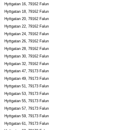
Massageloftet
Hyttgatan 16, 79162 Falun
Hyttgatan 18, 79162 Falun
Barbro Margareta Svedlund
Hyttgatan 58 Lgh 1002, 79160 Falun
Hyttgatan 20, 79162 Falun
Hyttgatan 22, 79162 Falun
P&I Acca AB
Hyttgatan 24, 79162 Falun
Kent Staffan Rothoff
Hyttgatan 26, 79162 Falun
023-26726
Hyttgatan 28, 79162 Falun
Hyttgatan 62, 79160 Falun
Hyttgatan 30, 79162 Falun
ARQE Exp. Imp. HB
Hyttgatan 32, 79162 Falun
023-65573
Hyttgatan 47, 79173 Falun
Hyttgatan 68 B, 79173 Falun
Hyttgatan 49, 79173 Falun
Secu import Sweden
Hyttgatan 51, 79173 Falun
Johan Olof Peter Stääd
Hyttgatan 53, 79173 Falun
Hyttgatan 68 B Lgh 1003, 79173 Falun
Hyttgatan 55, 79173 Falun
Hyttgatan 57, 79173 Falun
fINGERborgen Falun
Hyttgatan 59, 79173 Falun
Asta Inger Margareta Olsson
Hyttgatan 72 B Lgh 1102, 79173 Falun
Hyttgatan 61, 79173 Falun