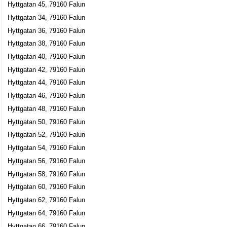
Hyttgatan 45, 79160 Falun
Eva Marie Björnsen
Hyttgatan 34, 79160 Falun
023-15485
Hyttgatan 36, 79160 Falun
Hyttgatan 33 C Lgh 1201, 79160 Falun
Hyttgatan 38, 79160 Falun
Jan Forsslings Åkeri
Hyttgatan 40, 79160 Falun
Jan Olof Forsling
Hyttgatan 42, 79160 Falun
023-63247
Hyttgatan 33 C Lgh 1201, 79160 Falun
Hyttgatan 44, 79160 Falun
Andreas Berg
Hyttgatan 46, 79160 Falun
0765735400
Hyttgatan 48, 79160 Falun
Hyttgatan 38 B Lgh 1201, 79160 Falun
Hyttgatan 50, 79160 Falun
Christer Erlandsson
Hyttgatan 52, 79160 Falun
Hyttgatan 38 C Lgh 1002, 79160 Falun
Hyttgatan 54, 79160 Falun
Hyttgatan 56, 79160 Falun
Mecora
Hyttgatan 58, 79160 Falun
Maria Engström
Hyttgatan 60, 79160 Falun
Hyttgatan 38 C Lgh 1201, 79160 Falun
Hyttgatan 62, 79160 Falun
Hyttgatan 64, 79160 Falun
Advokatfirman Veronica Johansson AB
Hyttgatan 66, 79160 Falun