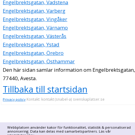
Engelbrektsgatan, Vadstena
Engelbrektsgatan, Varberg
Engelbrektsgatan, Vingåker
Engelbrektsgatan, Värnamo
Engelbrektsgatan, Västerås
Engelbrektsgatan, Ystad
Engelbrektsgatan, Örebro
Engelbrektsgatan, Östhammar
Den här sidan samlar information om Engelbrektsgatan
77440, Avesta.
Tillbaka till startsidan
Kontakt: kontakt (snabel-a) svenskaplatser.se
Privacy policy
Webbplatsen använder kakor för funktionalitet, statistik & personaliserad
annonsering. Data kan delas med samarbetspartners. Läs vår