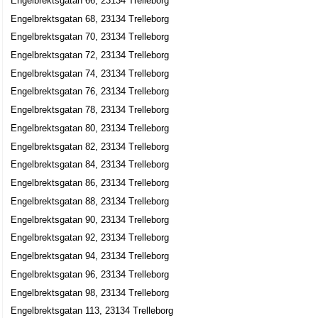
Engelbrektsgatan 66, 23134 Trelleborg
Agneta Elisabet Jönsson
Engelbrektsgatan 68, 23134 Trelleborg
0410-46930
Engelbrektsgatan 70, 23134 Trelleborg
Engelbrektsgatan 40, 23153 Trelleborg
Engelbrektsgatan 72, 23134 Trelleborg
LT Dentallaboratorium AB
Engelbrektsgatan 74, 23134 Trelleborg
Aleksandra Helena Thornsäter
Engelbrektsgatan 76, 23134 Trelleborg
0410-42350
Engelbrektsgatan 41-43, 23153 Trelleborg
Engelbrektsgatan 78, 23134 Trelleborg
Thorell Jönsson, Anna
Engelbrektsgatan 80, 23134 Trelleborg
040-341656
Engelbrektsgatan 82, 23134 Trelleborg
Engelbrektsgatan 42, 23153 Trelleborg
Engelbrektsgatan 84, 23134 Trelleborg
Larsson, Jan Erik
Engelbrektsgatan 86, 23134 Trelleborg
Jan Erik Larsson
Engelbrektsgatan 88, 23134 Trelleborg
0410-43761
Engelbrektsgatan 90, 23134 Trelleborg
Engelbrektsgatan 58 A Lgh 1002, 23145 Trelleborg
Engelbrektsgatan 92, 23134 Trelleborg
Ignatowicz, Piotr
Engelbrektsgatan 94, 23134 Trelleborg
0410-40048
Engelbrektsgatan 96, 23134 Trelleborg
Engelbrektsgatan 58 A Lgh 1201, 23145 Trelleborg
Engelbrektsgatan 98, 23134 Trelleborg
Ingemund Olsson
Engelbrektsgatan 113, 23134 Trelleborg
Engelbrektsgatan 60 Lgh 1102, 23145 Trelleborg