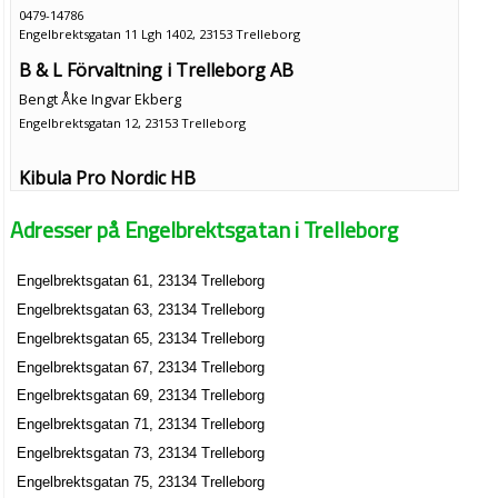
0479-14786
Engelbrektsgatan 11 Lgh 1402, 23153 Trelleborg
B & L Förvaltning i Trelleborg AB
Bengt Åke Ingvar Ekberg
Engelbrektsgatan 12, 23153 Trelleborg
Kibula Pro Nordic HB
Johan Marcus Andersson
Adresser på Engelbrektsgatan i Trelleborg
Engelbrektsgatan 18 A, 23153 Trelleborg
Engelbrektsgatan 61, 23134 Trelleborg
Originalet Anne-Li Karlsson
Engelbrektsgatan 63, 23134 Trelleborg
Anne-Li Karlsson
0410-45058
Engelbrektsgatan 65, 23134 Trelleborg
Engelbrektsgatan 2 B, 23152 Trelleborg
Engelbrektsgatan 67, 23134 Trelleborg
BRF Ripahejdan nr 1
Engelbrektsgatan 69, 23134 Trelleborg
Nils Erik Sigvard Borglin
Engelbrektsgatan 71, 23134 Trelleborg
0410-10190
Engelbrektsgatan 73, 23134 Trelleborg
Engelbrektsgatan 20 B, 23153 Trelleborg
Engelbrektsgatan 75, 23134 Trelleborg