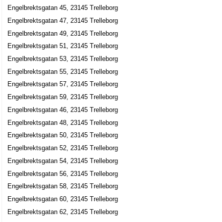
Engelbrektsgatan 45, 23145 Trelleborg
Engelbrektsgatan 47, 23145 Trelleborg
Börjes Korv
Engelbrektsgatan 49, 23145 Trelleborg
Nils-Börje Lennart Olsson
Engelbrektsgatan 51, 23145 Trelleborg
0410-18755
Engelbrektsgatan 61, 23134 Trelleborg
Engelbrektsgatan 53, 23145 Trelleborg
Elimförsamlingen
Engelbrektsgatan 55, 23145 Trelleborg
0410-10020
Engelbrektsgatan 57, 23145 Trelleborg
Engelbrektsgatan 68, 23134 Trelleborg
Engelbrektsgatan 59, 23145 Trelleborg
Drop In ZM Dam o Herr Frisör
Engelbrektsgatan 46, 23145 Trelleborg
Zenira Mahmutovic
Engelbrektsgatan 48, 23145 Trelleborg
0410-44664
Engelbrektsgatan 50, 23145 Trelleborg
Engelbrektsgatan 97 A, 23134 Trelleborg
Engelbrektsgatan 52, 23145 Trelleborg
Riv & Renovering i Trelleborg AB
Engelbrektsgatan 54, 23145 Trelleborg
Ovidiu-Ionel Lungu
Engelbrektsgatan 56, 23145 Trelleborg
0705-581935
Engelbrektsgatan 58, 23145 Trelleborg
Engelbrektsgatan 99 B, 23134 Trelleborg
Engelbrektsgatan 60, 23145 Trelleborg
Engelbrektsgatan 62, 23145 Trelleborg