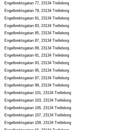
Emfurium Marine Products AB
Engelbrektsgatan 77, 23134 Trelleborg
Jens Henrik Haaning
Engelbrektsgatan 79, 23134 Trelleborg
Engelbrektsgatan 25, 23153 Trelleborg
Engelbrektsgatan 81, 23134 Trelleborg
Engelbrektsgatan 83, 23134 Trelleborg
Allehandaland
Engelbrektsgatan 85, 23134 Trelleborg
Rolf Hilding Barry Flymén
Engelbrektsgatan 87, 23134 Trelleborg
0410-14660
Engelbrektsgatan 26, 23153 Trelleborg
Engelbrektsgatan 89, 23134 Trelleborg
Engelbrektsgatan 91, 23134 Trelleborg
Biffens gatukök
Engelbrektsgatan 93, 23134 Trelleborg
Leif Arne Gerhard Nilsson
Engelbrektsgatan 95, 23134 Trelleborg
0410-44851
Engelbrektsgatan 28, 23153 Trelleborg
Engelbrektsgatan 97, 23134 Trelleborg
Mouhammed Remo
Engelbrektsgatan 99, 23134 Trelleborg
0739-511342
Engelbrektsgatan 101, 23134 Trelleborg
Engelbrektsgatan 3 A Lgh 1202, 23152 Trelleborg
Engelbrektsgatan 103, 23134 Trelleborg
Z-stämplar
Engelbrektsgatan 105, 23134 Trelleborg
Li Sandra Denise Zahn
Engelbrektsgatan 107, 23134 Trelleborg
0410-45305
Engelbrektsgatan 109, 23134 Trelleborg
Engelbrektsgatan 3 C 2tr, 23152 Trelleborg