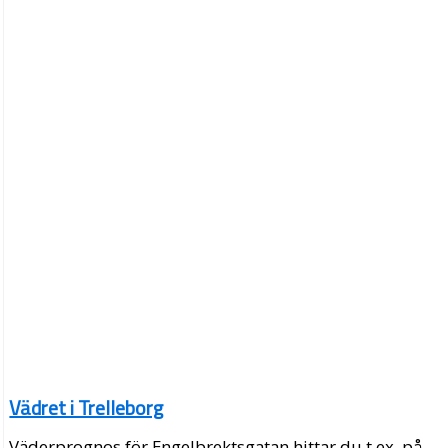
Vädret i Trelleborg
Väderprognos för Engelbrektsgatan hittar du t.ex. på