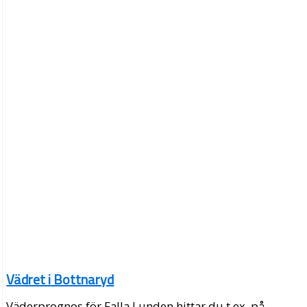
Vädret i Bottnaryd
Väderprognos för Falla Lunden hittar du t.ex. på