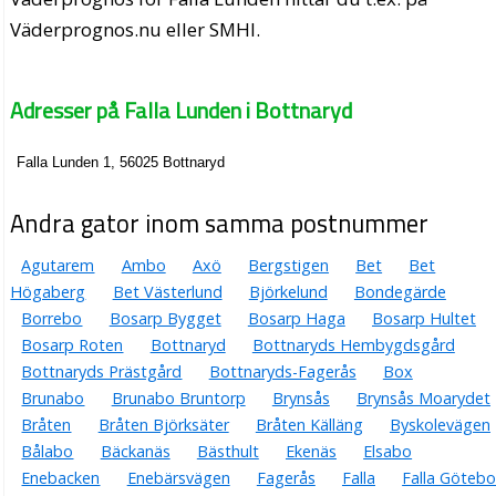
Väderprognos.nu eller SMHI.
Adresser på Falla Lunden i Bottnaryd
Falla Lunden 1, 56025 Bottnaryd
Andra gator inom samma postnummer
Agutarem
Ambo
Axö
Bergstigen
Bet
Bet
Högaberg
Bet Västerlund
Björkelund
Bondegärde
Borrebo
Bosarp Bygget
Bosarp Haga
Bosarp Hultet
Bosarp Roten
Bottnaryd
Bottnaryds Hembygdsgård
Bottnaryds Prästgård
Bottnaryds-Fagerås
Box
Brunabo
Brunabo Bruntorp
Brynsås
Brynsås Moarydet
Bråten
Bråten Björksäter
Bråten Källäng
Byskolevägen
Bålabo
Bäckanäs
Bästhult
Ekenäs
Elsabo
Enebacken
Enebärsvägen
Fagerås
Falla
Falla Göteb