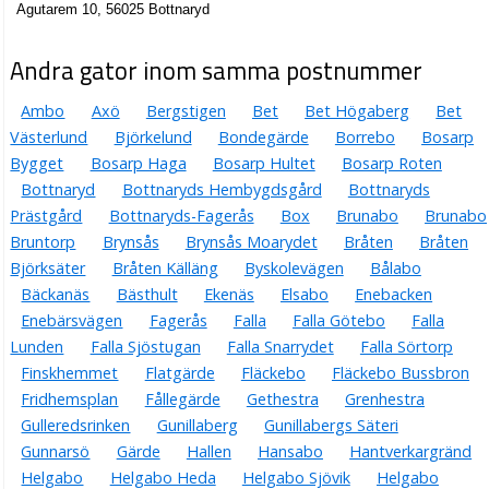
Agutarem 10, 56025 Bottnaryd
Andra gator inom samma postnummer
Ambo
Axö
Bergstigen
Bet
Bet Högaberg
Bet
Västerlund
Björkelund
Bondegärde
Borrebo
Bosarp
Bygget
Bosarp Haga
Bosarp Hultet
Bosarp Roten
Bottnaryd
Bottnaryds Hembygdsgård
Bottnaryds
Prästgård
Bottnaryds-Fagerås
Box
Brunabo
Brunabo
Bruntorp
Brynsås
Brynsås Moarydet
Bråten
Bråten
Björksäter
Bråten Källäng
Byskolevägen
Bålabo
Bäckanäs
Bästhult
Ekenäs
Elsabo
Enebacken
Enebärsvägen
Fagerås
Falla
Falla Götebo
Falla
Lunden
Falla Sjöstugan
Falla Snarrydet
Falla Sörtorp
Finskhemmet
Flatgärde
Fläckebo
Fläckebo Bussbron
Fridhemsplan
Fållegärde
Gethestra
Grenhestra
Gulleredsrinken
Gunillaberg
Gunillabergs Säteri
Gunnarsö
Gärde
Hallen
Hansabo
Hantverkargränd
Helgabo
Helgabo Heda
Helgabo Sjövik
Helgabo